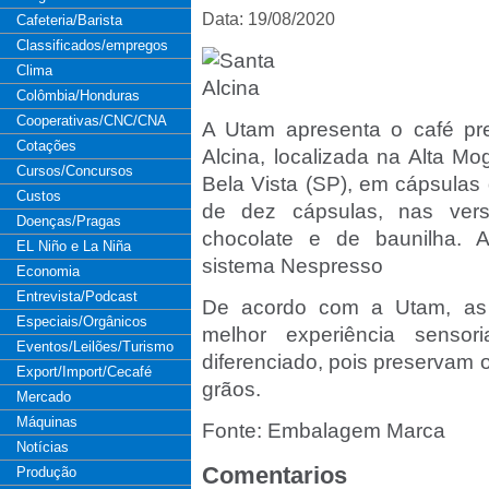
Data: 19/08/2020
Cafeteria/Barista
Classificados/empregos
Clima
Colômbia/Honduras
Cooperativas/CNC/CNA
A Utam apresenta o café pr
Cotações
Alcina, localizada na Alta M
Cursos/Concursos
Bela Vista (SP), em cápsulas 
Custos
de dez cápsulas, nas ver
Doenças/Pragas
chocolate e de baunilha. 
EL Niño e La Niña
sistema Nespresso
Economia
Entrevista/Podcast
De acordo com a Utam, as 
Especiais/Orgânicos
melhor experiência senso
Eventos/Leilões/Turismo
diferenciado, pois preservam 
Export/Import/Cecafé
grãos.
Mercado
Máquinas
Fonte: Embalagem Marca
Notícias
Comentarios
Produção