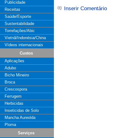
Publicidade
Inserir Comentário
Receitas
Saúde/Esporte
Sustentabilidade
Torrefações/Abic
Vietnã/Indonésia/China
Vídeos internacionais
Custos
Aplicações
Adubo
Bicho Mineiro
Broca
Crescospora
Ferrugem
Herbicidas
Inseticidas de Solo
Mancha Aureolda
Ploma
Serviços