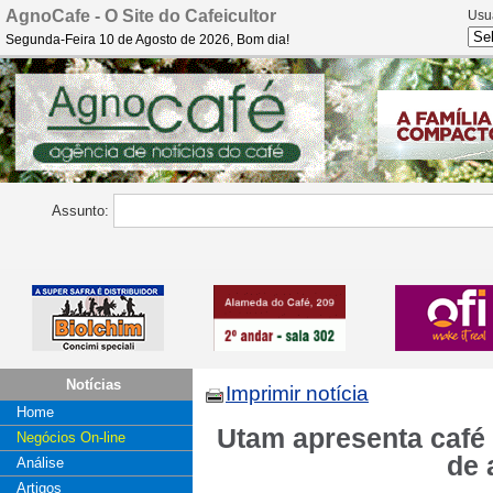
AgnoCafe - O Site do Cafeicultor
Usu
Segunda-Feira 10 de Agosto de 2026, Bom dia!
Assunto:
Notícias
Imprimir notícia
Home
Utam apresenta café
Negócios On-line
de 
Análise
Artigos