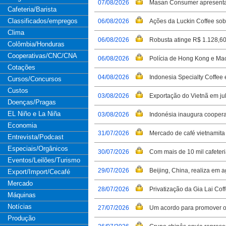
07/08/2026
Masan Consumer apresenta 
Cafeteria/Barista
Classificados/empregos
06/08/2026
Ações da Luckin Coffee sob
Clima
06/08/2026
Robusta atinge R$ 1.128,60
Colômbia/Honduras
Cooperativas/CNC/CNA
06/08/2026
Polícia de Hong Kong e Ma
Cotações
04/08/2026
Indonesia Specialty Coffee
Cursos/Concursos
Custos
03/08/2026
Exportação do Vietnã em ju
Doenças/Pragas
EL Niño e La Niña
03/08/2026
Indonésia inaugura cooperat
Economia
31/07/2026
Mercado de café vietnamita
Entrevista/Podcast
Especiais/Orgânicos
30/07/2026
Com mais de 10 mil cafeteri
Eventos/Leilões/Turismo
29/07/2026
Beijing, China, realiza em 
Export/Import/Cecafé
Mercado
28/07/2026
Privatização da Gia Lai Cof
Máquinas
Notícias
27/07/2026
Um acordo para promover o 
Produção