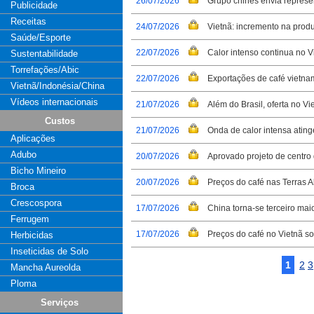
26/07/2026
Grupo chinês envia represe
Publicidade
Receitas
24/07/2026
Vietnã: incremento na prod
Saúde/Esporte
22/07/2026
Calor intenso continua no V
Sustentabilidade
Torrefações/Abic
22/07/2026
Exportações de café vietn
Vietnã/Indonésia/China
Vídeos internacionais
21/07/2026
Além do Brasil, oferta no Vi
Custos
21/07/2026
Onda de calor intensa ating
Aplicações
Adubo
20/07/2026
Aprovado projeto de centro
Bicho Mineiro
20/07/2026
Preços do café nas Terras 
Broca
Crescospora
17/07/2026
China torna-se terceiro mai
Ferrugem
17/07/2026
Preços do café no Vietnã 
Herbicidas
Inseticidas de Solo
1
2
3
Mancha Aureolda
Ploma
Serviços