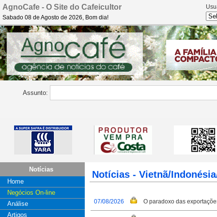
AgnoCafe - O Site do Cafeicultor
Usu
Sabado 08 de Agosto de 2026, Bom dia!
Assunto:
Notícias
Notícias - Vietnã/Indonési
Home
Negócios On-line
07/08/2026
O paradoxo das exportações 
Análise
Artigos