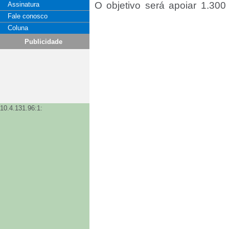
O objetivo será apoiar 1.300
Assinatura
Fale conosco
comprometeu-se em investir 1
Coluna
930 mil euros) como parte d
Publicidade
ajudar a revitalizar a indústria
“Os agricultores deste prog
incrível, aplicando os métod
todo o mundo a melhorar o seu
referiu William Warshauer, p
10.4.131.96:1:
um privilégio trabalhar com a
dedicados para reconstruir est
porto-riquenha, para ser ainda
Zuleyka Lugo, agricultora de 
sublinhou: “Aprender junto
café, mas, mais importante ai
Fonte: Grande Consumo
Comentarios