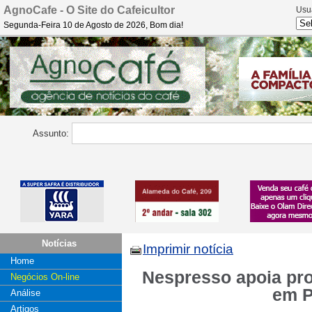
AgnoCafe - O Site do Cafeicultor
Usu
Segunda-Feira 10 de Agosto de 2026, Bom dia!
Assunto:
Notícias
Imprimir notícia
Home
Nespresso apoia pr
Negócios On-line
em P
Análise
Artigos