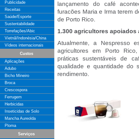
Publicidade
lançamento do café acont
Receitas
furacões Maria e Irma terem 
Saúde/Esporte
de Porto Rico.
Sustentabilidade
1.300 agricultores apoiados 
Torrefações/Abic
Vietnã/Indonésia/China
Atualmente, a Nespresso e
Vídeos internacionais
agricultores em Porto Rico
Custos
práticas sustentáveis de c
Aplicações
qualidade e quantidade do 
Adubo
rendimento.
Bicho Mineiro
Broca
Crescospora
Ferrugem
Herbicidas
Inseticidas de Solo
Mancha Aureolda
Ploma
Serviços