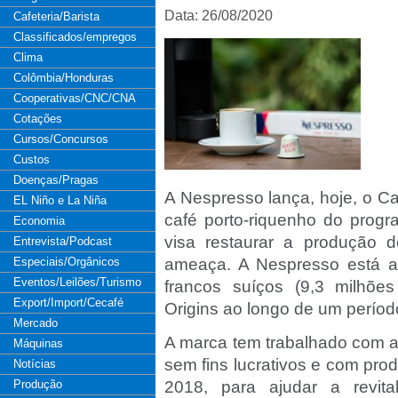
Data: 26/08/2020
Cafeteria/Barista
Classificados/empregos
Clima
Colômbia/Honduras
Cooperativas/CNC/CNA
Cotações
Cursos/Concursos
Custos
Doenças/Pragas
A Nespresso lança, hoje, o Ca
EL Niño e La Niña
café porto-riquenho do progr
Economia
visa restaurar a produção 
Entrevista/Podcast
Especiais/Orgânicos
ameaça. A Nespresso está a 
Eventos/Leilões/Turismo
francos suíços (9,3 milhõe
Export/Import/Cecafé
Origins ao longo de um períod
Mercado
A marca tem trabalhado com 
Máquinas
sem fins lucrativos e com pro
Notícias
Produção
2018, para ajudar a revita