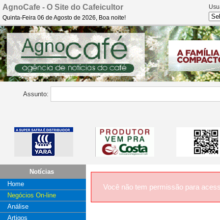
AgnoCafe - O Site do Cafeicultor
Usu
Quinta-Feira 06 de Agosto de 2026, Boa noite!
Assunto:
Notícias
Home
Você não tem permissão para acess
Negócios On-line
Análise
Artigos