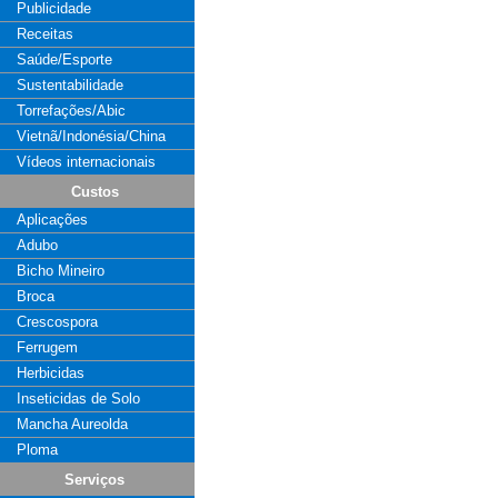
Publicidade
Receitas
Saúde/Esporte
Sustentabilidade
Torrefações/Abic
Vietnã/Indonésia/China
Vídeos internacionais
Custos
Aplicações
Adubo
Bicho Mineiro
Broca
Crescospora
Ferrugem
Herbicidas
Inseticidas de Solo
Mancha Aureolda
Ploma
Serviços