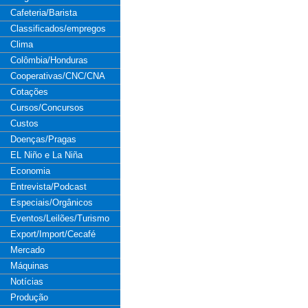
Cafeteria/Barista
Classificados/empregos
Clima
Colômbia/Honduras
Cooperativas/CNC/CNA
Cotações
Cursos/Concursos
Custos
Doenças/Pragas
EL Niño e La Niña
Economia
Entrevista/Podcast
Especiais/Orgânicos
Eventos/Leilões/Turismo
Export/Import/Cecafé
Mercado
Máquinas
Notícias
Produção