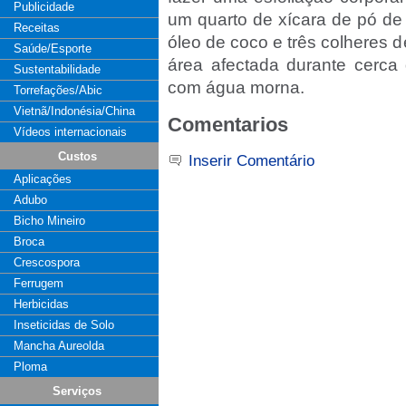
Publicidade
um quarto de xícara de pó de
Receitas
óleo de coco e três colheres
Saúde/Esporte
área afectada durante cerca
Sustentabilidade
com água morna.
Torrefações/Abic
Vietnã/Indonésia/China
Comentarios
Vídeos internacionais
Custos
Inserir Comentário
Aplicações
Adubo
Bicho Mineiro
Broca
Crescospora
Ferrugem
Herbicidas
Inseticidas de Solo
Mancha Aureolda
Ploma
Serviços