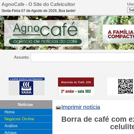
AgnoCafe - O Site do Cafeicultor
Usu
Sexta-Feira 07 de Agosto de 2026, Boa tarde!
Assunto:
Notícias
Imprimir notícia
Home
Borra de café com ex
Negócios On-line
celuli
Análise
Artigos