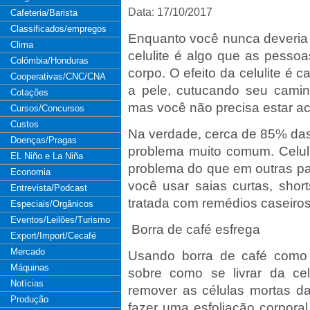
Data: 17/10/2017
Cafeteria/Barista
Classificados/empregos
Enquanto você nunca deveria t
Clima
celulite é algo que as pesso
Colômbia/Honduras
corpo. O efeito da celulite é
Cooperativas/CNC/CNA
a pele, cutucando seu caminh
Cotações
mas você não precisa estar aci
Cursos/Concursos
Custos
Na verdade, cerca de 85% das 
Doenças/Pragas
problema muito comum. Celul
EL Niño e La Niña
problema do que em outras par
Economia
você usar saias curtas, shor
Entrevista/Podcast
tratada com remédios caseiros
Especiais/Orgânicos
Eventos/Leilões/Turismo
Borra de café esfrega
Export/Import/Cecafé
Mercado
Usando borra de café como 
Máquinas
sobre como se livrar da ce
Notícias
remover as células mortas da
Produção
fazer uma esfoliação corporal