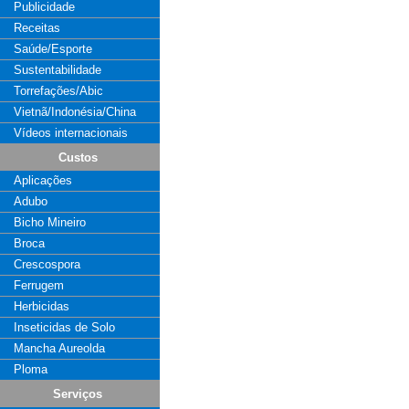
Publicidade
Receitas
Saúde/Esporte
Sustentabilidade
Torrefações/Abic
Vietnã/Indonésia/China
Vídeos internacionais
Custos
Aplicações
Adubo
Bicho Mineiro
Broca
Crescospora
Ferrugem
Herbicidas
Inseticidas de Solo
Mancha Aureolda
Ploma
Serviços