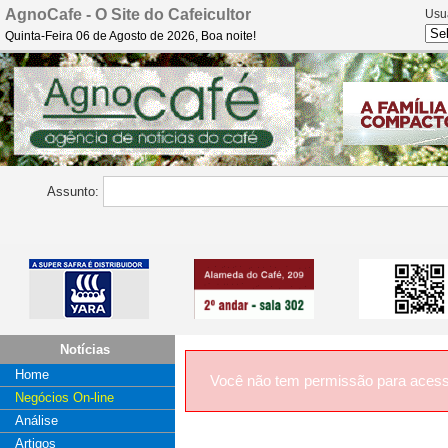
AgnoCafe - O Site do Cafeicultor
Usu
Quinta-Feira 06 de Agosto de 2026, Boa noite!
Assunto:
Notícias
Home
Você não tem permissão para acess
Negócios On-line
Análise
Artigos