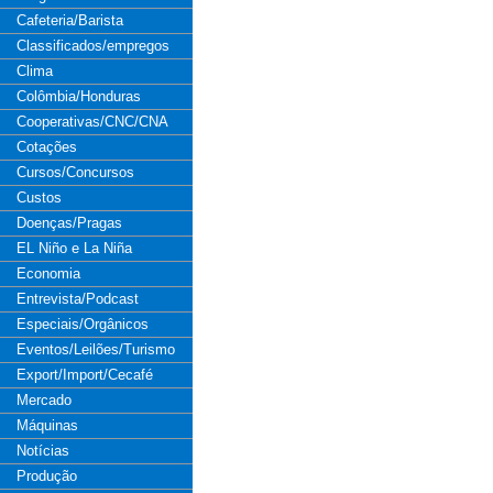
Cafeteria/Barista
Classificados/empregos
Clima
Colômbia/Honduras
Cooperativas/CNC/CNA
Cotações
Cursos/Concursos
Custos
Doenças/Pragas
EL Niño e La Niña
Economia
Entrevista/Podcast
Especiais/Orgânicos
Eventos/Leilões/Turismo
Export/Import/Cecafé
Mercado
Máquinas
Notícias
Produção