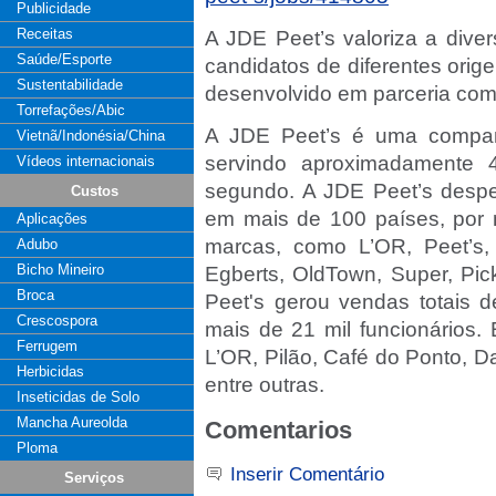
Publicidade
Receitas
A JDE Peet’s valoriza a diver
Saúde/Esporte
candidatos de diferentes orig
Sustentabilidade
desenvolvido em parceria com
Torrefações/Abic
A JDE Peet’s é uma companh
Vietnã/Indonésia/China
servindo aproximadamente 
Vídeos internacionais
segundo. A JDE Peet’s desper
Custos
em mais de 100 países, por 
Aplicações
marcas, como L’OR, Peet’s
Adubo
Bicho Mineiro
Egberts, OldTown, Super, Pi
Broca
Peet's gerou vendas totais 
Crescospora
mais de 21 mil funcionários.
Ferrugem
L’OR, Pilão, Café do Ponto, D
Herbicidas
entre outras.
Inseticidas de Solo
Mancha Aureolda
Comentarios
Ploma
Inserir Comentário
Serviços