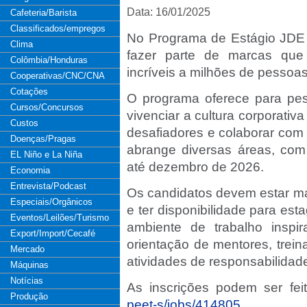
Data: 16/01/2025
Cafeteria/Barista
Classificados/empregos
No Programa de Estágio JDE 
Clima
fazer parte de marcas qu
Colômbia/Honduras
incríveis a milhões de pessoas
Cooperativas/CNC/CNA
Cotações
O programa oferece para pes
Cursos/Concursos
vivenciar a cultura corporativa
Custos
desafiadores e colaborar com 
Doenças/Pragas
abrange diversas áreas, co
EL Niño e La Niña
até dezembro de 2026.
Economia
Entrevista/Podcast
Os candidatos devem estar ma
Especiais/Orgânicos
e ter disponibilidade para es
Eventos/Leilões/Turismo
ambiente de trabalho inspir
Export/Import/Cecafé
orientação de mentores, trein
Mercado
atividades de responsabilidad
Máquinas
Notícias
As inscrições podem ser fei
Produção
peet-s/jobs/414805