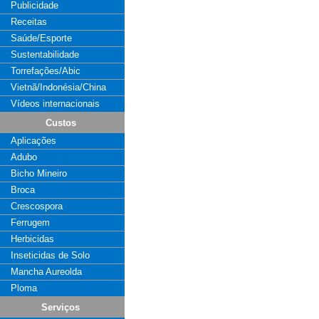
Publicidade
Receitas
Saúde/Esporte
Sustentabilidade
Torrefações/Abic
Vietnã/Indonésia/China
Vídeos internacionais
Custos
Aplicações
Adubo
Bicho Mineiro
Broca
Crescospora
Ferrugem
Herbicidas
Inseticidas de Solo
Mancha Aureolda
Ploma
Serviços