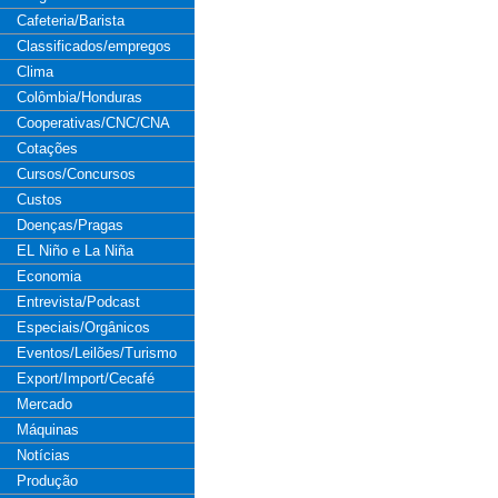
Cafeteria/Barista
Classificados/empregos
Clima
Colômbia/Honduras
Cooperativas/CNC/CNA
Cotações
Cursos/Concursos
Custos
Doenças/Pragas
EL Niño e La Niña
Economia
Entrevista/Podcast
Especiais/Orgânicos
Eventos/Leilões/Turismo
Export/Import/Cecafé
Mercado
Máquinas
Notícias
Produção