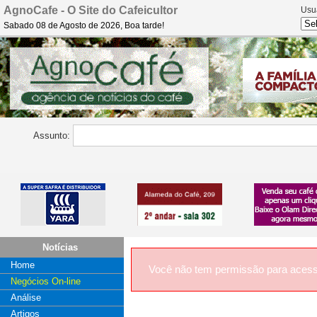
AgnoCafe - O Site do Cafeicultor
Usu
Sabado 08 de Agosto de 2026, Boa tarde!
Assunto:
Notícias
Home
Você não tem permissão para acess
Negócios On-line
Análise
Artigos