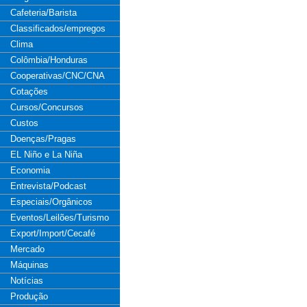
Cafeteria/Barista
Classificados/empregos
Clima
Colômbia/Honduras
Cooperativas/CNC/CNA
Cotações
Cursos/Concursos
Custos
Doenças/Pragas
EL Niño e La Niña
Economia
Entrevista/Podcast
Especiais/Orgânicos
Eventos/Leilões/Turismo
Export/Import/Cecafé
Mercado
Máquinas
Notícias
Produção