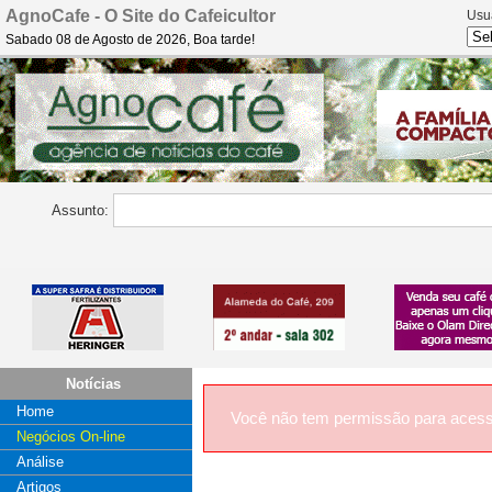
AgnoCafe - O Site do Cafeicultor
Usu
Sabado 08 de Agosto de 2026, Boa tarde!
Assunto:
Notícias
Home
Você não tem permissão para acess
Negócios On-line
Análise
Artigos