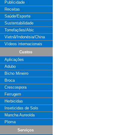
Publicidade
Receitas
Saúde/Esporte
Sustentabilidade
Torrefações/Abic
Vietnã/Indonésia/China
Vídeos internacionais
Custos
Aplicações
Adubo
Bicho Mineiro
Broca
Crescospora
Ferrugem
Herbicidas
Inseticidas de Solo
Mancha Aureolda
Ploma
Serviços