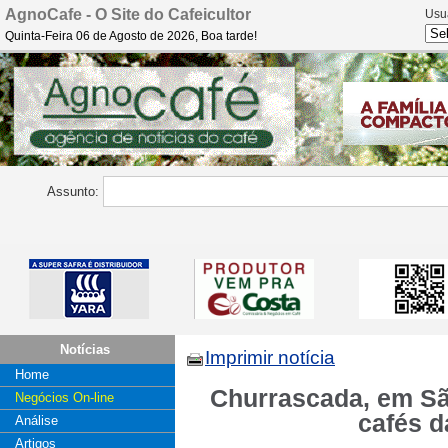
AgnoCafe - O Site do Cafeicultor
Usu
Quinta-Feira 06 de Agosto de 2026, Boa tarde!
Assunto:
Notícias
Imprimir notícia
Home
Churrascada, em São
Negócios On-line
cafés 
Análise
Artigos