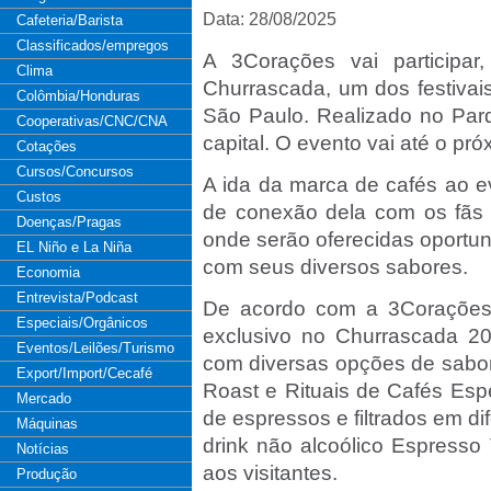
Data: 28/08/2025
Cafeteria/Barista
Classificados/empregos
A 3Corações vai participar
Clima
Churrascada, um dos festivais
Colômbia/Honduras
São Paulo. Realizado no Par
Cooperativas/CNC/CNA
capital. O evento vai até o pr
Cotações
Cursos/Concursos
A ida da marca de cafés ao 
Custos
de conexão dela com os fãs
Doenças/Pragas
onde serão oferecidas oportun
EL Niño e La Niña
com seus diversos sabores.
Economia
Entrevista/Podcast
De acordo com a 3Corações
Especiais/Orgânicos
exclusivo no Churrascada 
Eventos/Leilões/Turismo
com diversas opções de sabor 
Export/Import/Cecafé
Roast e Rituais de Cafés Esp
Mercado
de espressos e filtrados em d
Máquinas
drink não alcoólico Espresso
Notícias
aos visitantes.
Produção