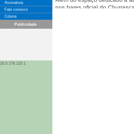
Assinatura
nos bares oficial do Churrasc
Fale conosco
espressos e o tradicional Cara
Coluna
uma combinação intensa e ma
Publicidade
Comentarios
Inserir Comentário
10.5.176.110:1: