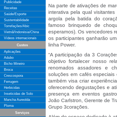
Publicidade
Na parte de ativações de mar
Receitas
interativa pela qual visitant
Saúde/Esporte
argola pela batida do cora
Sustentabilidade
famoso brinquedo de choq
Torrefações/Abic
esperamos). Os vencedores r
Vietnã/Indonésia/China
os participantes ganharão um 
Vídeos internacionais
linha Power.
Custos
Aplicações
“A participação da 3 Coraçõ
Adubo
objetivo fortalecer nosso r
Bicho Mineiro
renomados assadores e ch
Broca
soluções em cafés especiais
Crescospora
também visa criar experiênci
Ferrugem
oferecendo degustações e at
Herbicidas
presença em eventos gastron
Inseticidas de Solo
Mancha Aureolda
João Carlstron, Gerente de Tr
Ploma
Grupo 3corações.
Serviços
Além do espaço dedicado à at