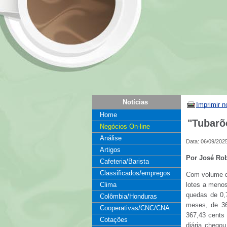
Notícias
Imprimir n
Home
"Tubarõ
Negócios On-line
Análise
Data: 06/09/202
Artigos
Por José Ro
Cafeteria/Barista
Classificados/empregos
Com volume de
Clima
lotes a menos
quedas de 0,
Colômbia/Honduras
meses, de 36
Cooperativas/CNC/CNA
367,43 cents
Cotações
diária chego