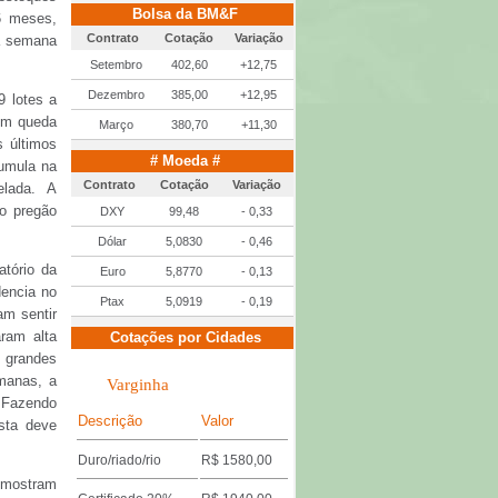
Bolsa da BM&F
6 meses,
Contrato
Cotação
Variação
a semana
Setembro
402,60
+12,75
Dezembro
385,00
+12,95
 lotes a
 em queda
Março
380,70
+11,30
 últimos
# Moeda #
cumula na
Contrato
Cotação
Variação
elada. A
o pregão
DXY
99,48
- 0,33
Dólar
5,0830
- 0,46
atório da
Euro
5,8770
- 0,13
encia no
Ptax
5,0919
- 0,19
am sentir
ram alta
Cotações por Cidades
s grandes
emanas, a
Varginha
 Fazendo
Descrição
Valor
sta deve
Duro/riado/rio
R$ 1580,00
o mostram