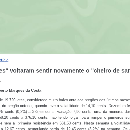
otícia
es" voltaram sentir novamente o "cheiro de sa
5
berto Marques da Costa
 19.720 lotes, considerado muito baixo ante aos pregões dos últimos mese
 do pregão anterior, quando teve a volatilidade de 14,10 cents. Dezembro 
75 cents (0,2%) a 373,65 cents, variação 7,90 cents, uma da menores do
8,20 cents a 376,10 cents, não tendo força para romper o primeiros su
 e nem a primeira resistência em 381,53 cents. Nesta semana a volatilid
u a 12,67 cents, acumulando perda de 12,45 cents (3,2%) na semana. Os 