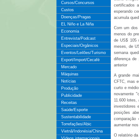
Cursos/Concursos
certificados
Custos
esperando ce
Doenças/Pragas
acumula qued
EL Niño e La Niña
Com um dos m
Economia
menos do pre
Entrevista/Podcast
de US$ 105 (
Especiais/Orgânicos
meses, de US
Eventos/Leilões/Turismo
semana queda
diferença de
Export/Import/Cecafé
anterior
Mercado
Máquinas
A grande mai
Notícias
CFTC, mas eu
curto e médio
Produção
novamente "c
Publicidade
11.600 lotes,
Receitas
investidores
Saúde/Esporte
posições abe
Sustentabilidade
comparação 
Torrefações/Abic
aumentar no
Vietnã/Indonésia/China
O relatório 
Vídeos internacionais