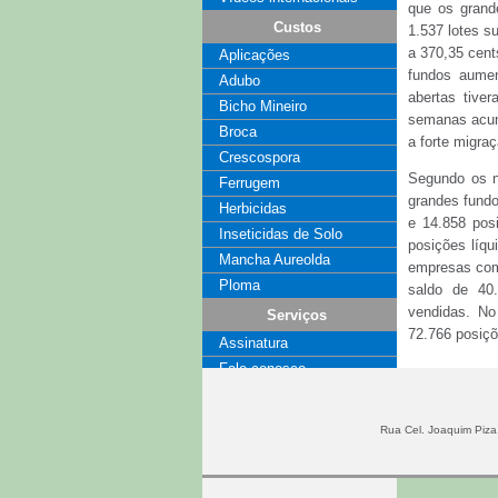
que os grand
Custos
1.537 lotes s
a 370,35 cen
Aplicações
fundos aumen
Adubo
abertas tive
Bicho Mineiro
semanas acumu
Broca
a forte migr
Crescospora
Segundo os n
Ferrugem
grandes fund
Herbicidas
e 14.858 posi
Inseticidas de Solo
posições líq
Mancha Aureolda
empresas come
Ploma
saldo de 40
vendidas. No
Serviços
72.766 posiç
Assinatura
Fale conosco
O contratos f
17 cents, ent
Coluna
no pregão do 
Publicidade
Rua Cel. Joaquim Piza,
lucros dos es
estão lutand
busca de 390