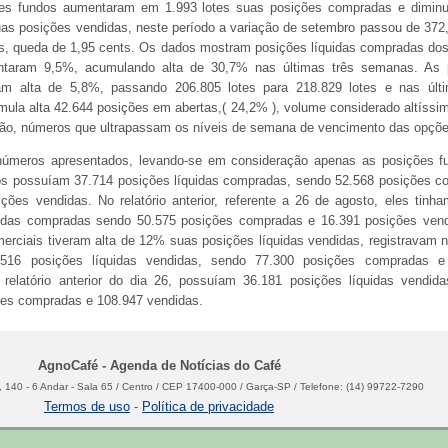
es fundos aumentaram em 1.993 lotes suas posições compradas e dimin
uas posições vendidas, neste período a variação de setembro passou de 372
ts, queda de 1,95 cents. Os dados mostram posições líquidas compradas do
taram 9,5%, acumulando alta de 30,7% nas últimas três semanas. As 
ram alta de 5,8%, passando 206.805 lotes para 218.829 lotes e nas últi
la alta 42.644 posições em abertas,( 24,2% ), volume considerado altíssi
ação, números que ultrapassam os níveis de semana de vencimento das opç
úmeros apresentados, levando-se em consideração apenas as posições fu
os possuíam 37.714 posições líquidas compradas, sendo 52.568 posições 
ções vendidas. No relatório anterior, referente a 26 de agosto, eles tinh
uidas compradas sendo 50.575 posições compradas e 16.391 posições vend
rciais tiveram alta de 12% suas posições líquidas vendidas, registravam n
.516 posições líquidas vendidas, sendo 77.300 posições compradas e
 relatório anterior do dia 26, possuíam 36.181 posições líquidas vendid
ões compradas e 108.947 vendidas.
uturos de café arábica no dezembro opera nos últimos 10 pregões dentro do i
re o forte suporte de 365,00 cents, com stops de compras de investidores, c
AgnoCafé - Agenda de Notícias do Café
dia 22 de agosto até resistência em 382,00 cents com realizações limitadas d
 140 - 6 Andar - Sala 65 / Centro / CEP 17400-000 / Garça-SP / Telefone: (14) 99722-7290
peculadores de plantão. Tendo como base os últimos gráficos técnicos, os c
Termos de uso
-
Política de privacidade
o bravamente pelo nível de 370 cents evitando a entrado em canal de alta
,30 cents e depois acima de 400 cents. A cada semana que passa, o cont