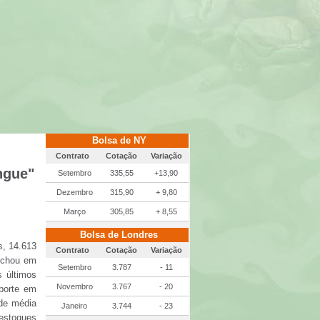
Bolsa de NY
Contrato
Cotação
Variação
ngue"
Setembro
335,55
+13,90
Dezembro
315,90
+ 9,80
Março
305,85
+ 8,55
Bolsa de Londres
s, 14.613
Contrato
Cotação
Variação
fechou em
Setembro
3.787
- 11
s últimos
Novembro
3.767
- 20
porte em
ade média
Janeiro
3.744
- 23
estoques