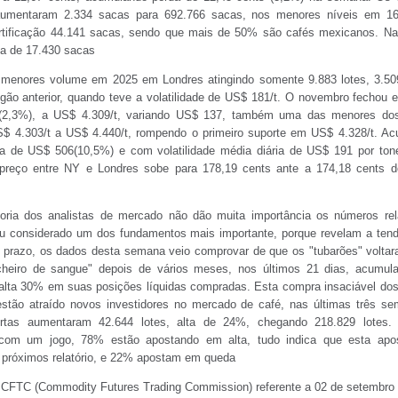
 aumentaram 2.334 sacas para 692.766 sacas, nos menores níveis em 1
rtificação 44.141 sacas, sendo que mais de 50% são cafés mexicanos. N
a de 17.430 sacas
enores volume em 2025 em Londres atingindo somente 9.883 lotes, 3.509
gão anterior, quando teve a volatilidade de US$ 181/t. O novembro fechou
2,3%), a US$ 4.309/t, variando US$ 137, também uma das menores dos
$ 4.303/t a US$ 4.440/t, rompendo o primeiro suporte em US$ 4.328/t. A
 de US$ 506(10,5%) e com volatilidade média diária de US$ 191 por ton
 preço entre NY e Londres sobe para 178,19 cents ante a 174,18 cents d
oria dos analistas de mercado não dão muita importância os números rel
 considerado um dos fundamentos mais importante, porque revelam a tend
 prazo, os dados desta semana veio comprovar de que os "tubarões" voltar
heiro de sangue" depois de vários meses, nos últimos 21 dias, acumula
 alta 30% em suas posições líquidas compradas. Esta compra insaciável do
 estão atraído novos investidores no mercado de café, nas últimas três s
rtas aumentaram 42.644 lotes, alta de 24%, chegando 218.829 lotes.
com um jogo, 78% estão apostando em alta, tudo indica que esta apo
s próximos relatório, e 22% apostam em queda
da CFTC (Commodity Futures Trading Commission) referente a 02 de setembr