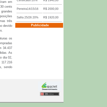
Certificado 20%
R$ 1940,00
uíram em
,30 cents
Peneira14/15/16
R$ 2000,00
s grandes
posições
Safra 25/26 20%
R$ 1920,00
mas três
Cotações por Cidades
Publicidade
mo devido
ões.
Três Pontas
turas os
Descrição
Valor
compradas
am 34.437
Miúdo 14/15/16
R$ 1640,00
idas. As
o dia 02,
Duro/riado/rio
R$ 1600,00
 117.216
as, sendo
Safra 25/26 18%
R$ 1920,00
Certificado 15%
R$ 1950,00
nterno de
onstruído
Cotações por Cidades
Publicidade
iárias de
omerciais
Franca
 indica a
Descrição
Valor
ratos de