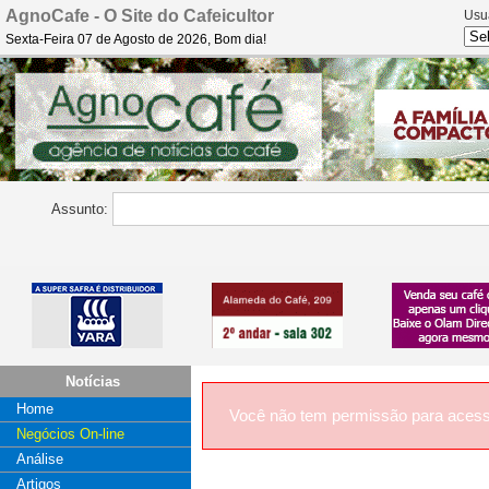
AgnoCafe - O Site do Cafeicultor
Usu
Sexta-Feira 07 de Agosto de 2026, Bom dia!
Assunto:
Notícias
Home
Você não tem permissão para acess
Negócios On-line
Análise
Artigos