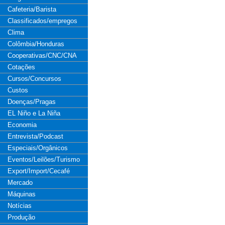
Cafeteria/Barista
Classificados/empregos
Clima
Colômbia/Honduras
Cooperativas/CNC/CNA
Cotações
Cursos/Concursos
Custos
Doenças/Pragas
EL Niño e La Niña
Economia
Entrevista/Podcast
Especiais/Orgânicos
Eventos/Leilões/Turismo
Export/Import/Cecafé
Mercado
Máquinas
Notícias
Produção