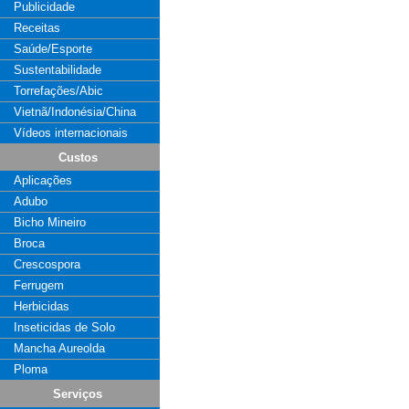
Publicidade
Receitas
Saúde/Esporte
Sustentabilidade
Torrefações/Abic
Vietnã/Indonésia/China
Vídeos internacionais
Custos
Aplicações
Adubo
Bicho Mineiro
Broca
Crescospora
Ferrugem
Herbicidas
Inseticidas de Solo
Mancha Aureolda
Ploma
Serviços