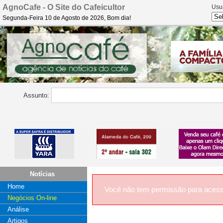
AgnoCafe - O Site do Cafeicultor
Usu
Segunda-Feira 10 de Agosto de 2026, Bom dia!
Assunto:
Notícias
Home
Você não tem permissão para acess
Negócios On-line
Análise
Artigos