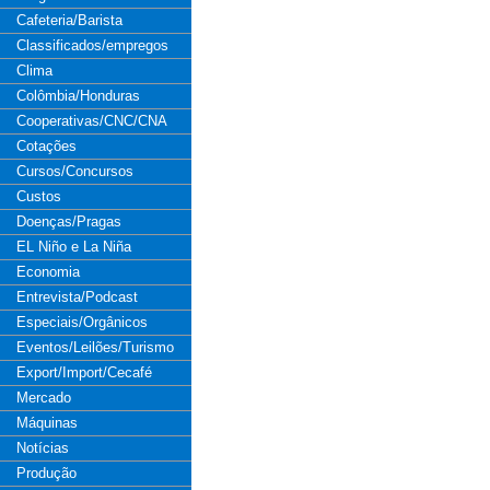
Cafeteria/Barista
Classificados/empregos
Clima
Colômbia/Honduras
Cooperativas/CNC/CNA
Cotações
Cursos/Concursos
Custos
Doenças/Pragas
EL Niño e La Niña
Economia
Entrevista/Podcast
Especiais/Orgânicos
Eventos/Leilões/Turismo
Export/Import/Cecafé
Mercado
Máquinas
Notícias
Produção