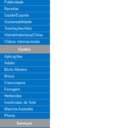
Publicidade
Receitas
Saúde/Esporte
Sustentabilidade
Torrefações/Abic
Vietnã/Indonésia/China
Vídeos internacionais
Custos
Aplicações
Adubo
Bicho Mineiro
Broca
Crescospora
Ferrugem
Herbicidas
Inseticidas de Solo
Mancha Aureolda
Ploma
Serviços