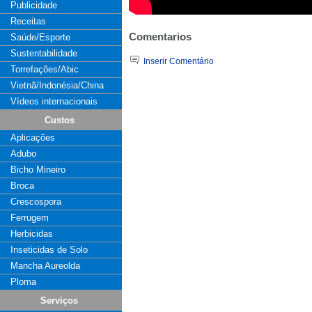
Publicidade
Receitas
Comentarios
Saúde/Esporte
Sustentabilidade
Inserir Comentário
Torrefações/Abic
Vietnã/Indonésia/China
Vídeos internacionais
Custos
Aplicações
Adubo
Bicho Mineiro
Broca
Crescospora
Ferrugem
Herbicidas
Inseticidas de Solo
Mancha Aureolda
Ploma
Serviços