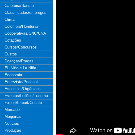
Cafeteria/Barista
Classificados/empregos
Clima
Colômbia/Honduras
Cooperativas/CNC/CNA
Cotações
Cursos/Concursos
Custos
Doenças/Pragas
EL Niño e La Niña
Economia
Entrevista/Podcast
Especiais/Orgânicos
Eventos/Leilões/Turismo
Export/Import/Cecafé
Mercado
Máquinas
Notícias
Produção