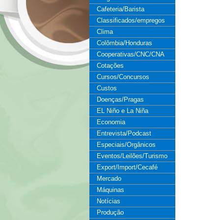
Cafeteria/Barista
Classificados/empregos
Clima
Colômbia/Honduras
Cooperativas/CNC/CNA
Cotações
Cursos/Concursos
Custos
Doenças/Pragas
EL Niño e La Niña
Economia
Entrevista/Podcast
Especiais/Orgânicos
Eventos/Leilões/Turismo
Export/Import/Cecafé
Mercado
Máquinas
Notícias
Produção