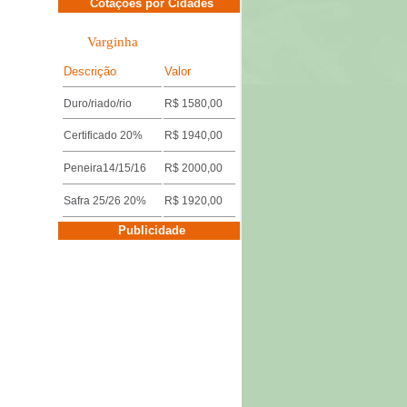
Cotações por Cidades
Varginha
Descrição
Valor
Duro/riado/rio
R$ 1580,00
Certificado 20%
R$ 1940,00
Peneira14/15/16
R$ 2000,00
Safra 25/26 20%
R$ 1920,00
Cotações por Cidades
Publicidade
Três Pontas
Descrição
Valor
Miúdo 14/15/16
R$ 1640,00
Duro/riado/rio
R$ 1600,00
Safra 25/26 18%
R$ 1920,00