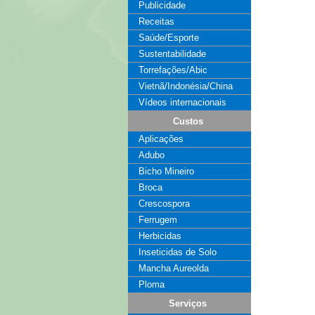
Publicidade
Receitas
Saúde/Esporte
Sustentabilidade
Torrefações/Abic
Vietnã/Indonésia/China
Vídeos internacionais
Custos
Aplicações
Adubo
Bicho Mineiro
Broca
Crescospora
Ferrugem
Herbicidas
Inseticidas de Solo
Mancha Aureolda
Ploma
Serviços