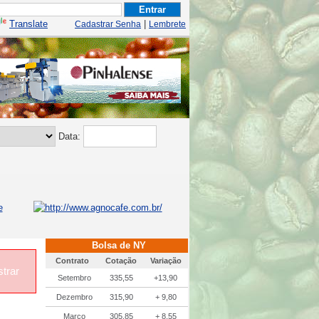
Translate
|
Cadastrar Senha
Lembrete
Data:
Bolsa de NY
Contrato
Cotação
Variação
trar
Setembro
335,55
+13,90
Dezembro
315,90
+ 9,80
Março
305,85
+ 8,55