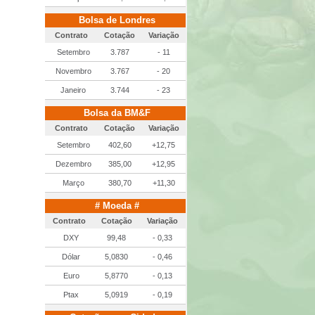
Bolsa de Londres
Contrato
Cotação
Variação
Setembro
3.787
- 11
Novembro
3.767
- 20
Janeiro
3.744
- 23
Bolsa da BM&F
Contrato
Cotação
Variação
Setembro
402,60
+12,75
Dezembro
385,00
+12,95
Março
380,70
+11,30
# Moeda #
Contrato
Cotação
Variação
DXY
99,48
- 0,33
Dólar
5,0830
- 0,46
Euro
5,8770
- 0,13
Ptax
5,0919
- 0,19