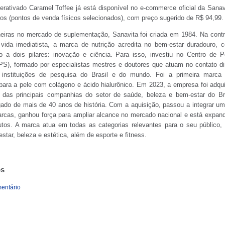
rativado Caramel Toffee já está disponível no e-commerce oficial da Sana
ros (pontos de venda físicos selecionados), com preço sugerido de R$ 94,99.
eiras no mercado de suplementação, Sanavita foi criada em 1984. Na con
 vida imediatista, a marca de nutrição acredita no bem-estar duradouro, 
o a dois pilares: inovação e ciência. Para isso, investiu no Centro de 
PS), formado por especialistas mestres e doutores que atuam no contato d
s instituições de pesquisa do Brasil e do mundo. Foi a primeira marca 
ara a pele com colágeno e ácido hialurônico. Em 2023, a empresa foi adqui
das principais companhias do setor de saúde, beleza e bem-estar do Bra
ado de mais de 40 anos de história. Com a aquisição, passou a integrar um 
rcas, ganhou força para ampliar alcance no mercado nacional e está expan
utos. A marca atua em todas as categorias relevantes para o seu público, 
star, beleza e estética, além de esporte e fitness.
os
mentário