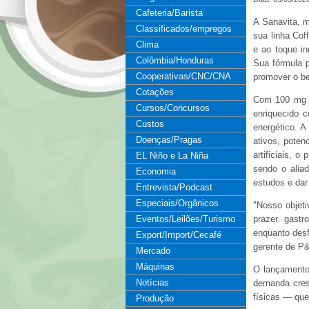
Cafeteria/Barista
A Sanavita, m
Classificados/empregos
sua linha Cof
Clima
e ao toque i
Colômbia/Honduras
Sua fórmula p
Cooperativas/CNC/CNA
promover o be
Cotações
Com 100 mg d
Cursos/Concursos
enriquecido 
Custos
energético. A
Doenças/Pragas
ativos, poten
artificiais, 
EL Niño e La Niña
sendo o alia
Economia
estudos e dar
Entrevista/Podcast
Especiais/Orgânicos
"Nosso objeti
Eventos/Leilões/Turismo
prazer gastr
enquanto desf
Export/Import/Cecafé
gerente de P
Mercado
Máquinas
O lançamento 
Notícias
demanda cres
físicas — que
Produção