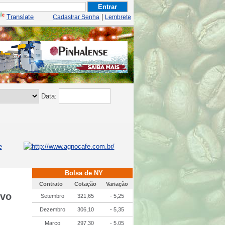
Translate
|
Cadastrar Senha
Lembrete
Data:
Bolsa de NY
Contrato
Cotação
Variação
ovo
Setembro
321,65
- 5,25
Dezembro
306,10
- 5,35
Março
297,30
- 5,05