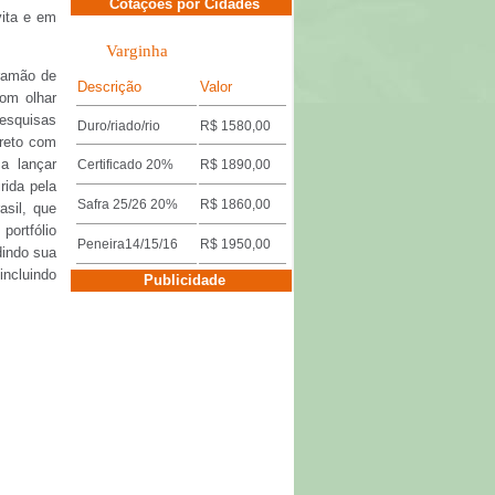
Cotações por Cidades
vita e em
Varginha
tramão de
Descrição
Valor
com olhar
Pesquisas
Duro/riado/rio
R$ 1580,00
ireto com
a lançar
Certificado 20%
R$ 1890,00
rida pela
Safra 25/26 20%
R$ 1860,00
sil, que
portfólio
Peneira14/15/16
R$ 1950,00
dindo sua
incluindo
Cotações por Cidades
Publicidade
Três Pontas
Descrição
Valor
Miúdo 14/15/16
R$ 1640,00
Duro/riado/rio
R$ 1600,00
Safra 25/26 18%
R$ 1860,00