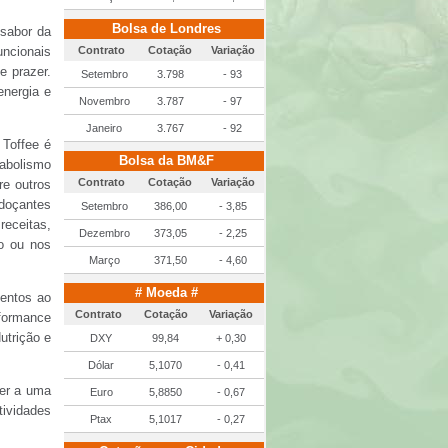
Bolsa de Londres
 sabor da
Contrato
Cotação
Variação
uncionais
e prazer.
Setembro
3.798
- 93
energia e
Novembro
3.787
- 97
Janeiro
3.767
- 92
 Toffee é
Bolsa da BM&F
abolismo
Contrato
Cotação
Variação
re outros
adoçantes
Setembro
386,00
- 3,85
receitas,
Dezembro
373,05
- 2,25
ho ou nos
Março
371,50
- 4,60
# Moeda #
mentos ao
Contrato
Cotação
Variação
formance
utrição e
DXY
99,84
+ 0,30
Dólar
5,1070
- 0,41
der a uma
Euro
5,8850
- 0,67
tividades
Ptax
5,1017
- 0,27