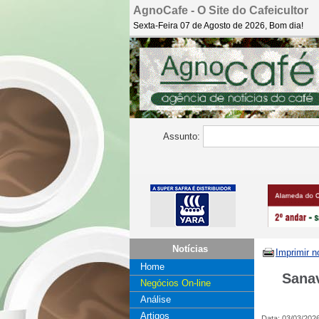
AgnoCafe - O Site do Cafeicultor
Sexta-Feira 07 de Agosto de 2026, Bom dia!
Assunto:
Notícias
Imprimir n
Home
Sanav
Negócios On-line
Análise
Artigos
Data: 03/03/202