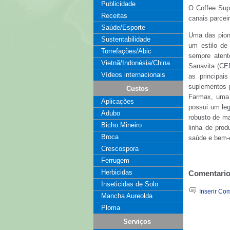
Publicidade
O Coffee Supe
Receitas
canais parcei
Saúde/Esporte
Uma das pion
Sustentabilidade
um estilo de
Torrefações/Abic
sempre atent
Vietnã/Indonésia/China
Sanavita (CE
Vídeos internacionais
as principai
suplementos p
Custos
Farmax, uma 
Aplicações
possui um leg
Adubo
robusto de ma
Bicho Mineiro
linha de prod
Broca
saúde e bem-e
Crescospora
Ferrugem
Herbicidas
Comentari
Inseticidas de Solo
Inserir Co
Mancha Aureolda
Ploma
Serviços