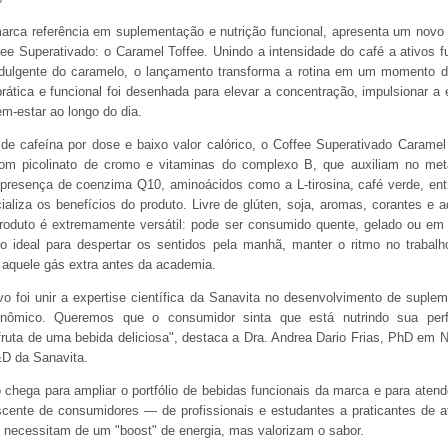
arca referência em suplementação e nutrição funcional, apresenta um novo
fee Superativado: o Caramel Toffee. Unindo a intensidade do café a ativos f
ndulgente do caramelo, o lançamento transforma a rotina em um momento d
rática e funcional foi desenhada para elevar a concentração, impulsionar a 
m-estar ao longo do dia.
e cafeína por dose e baixo valor calórico, o Coffee Superativado Caramel
com picolinato de cromo e vitaminas do complexo B, que auxiliam no met
 presença de coenzima Q10, aminoácidos como a L-tirosina, café verde, ent
cializa os benefícios do produto. Livre de glúten, soja, aromas, corantes e 
o produto é extremamente versátil: pode ser consumido quente, gelado ou em 
do ideal para despertar os sentidos pela manhã, manter o ritmo no trabal
 aquele gás extra antes da academia.
vo foi unir a expertise científica da Sanavita no desenvolvimento de suple
onômico. Queremos que o consumidor sinta que está nutrindo sua per
ruta de uma bebida deliciosa", destaca a Dra. Andrea Dario Frias, PhD em N
&D da Sanavita.
chega para ampliar o portfólio de bebidas funcionais da marca e para aten
cente de consumidores — de profissionais e estudantes a praticantes de a
 necessitam de um "boost" de energia, mas valorizam o sabor.