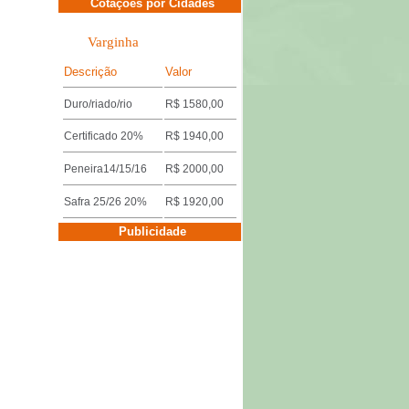
Cotações por Cidades
Varginha
Descrição
Valor
Duro/riado/rio
R$ 1580,00
Certificado 20%
R$ 1940,00
Peneira14/15/16
R$ 2000,00
Safra 25/26 20%
R$ 1920,00
Cotações por Cidades
Publicidade
Três Pontas
Descrição
Valor
Miúdo 14/15/16
R$ 1640,00
Duro/riado/rio
R$ 1600,00
Safra 25/26 18%
R$ 1920,00