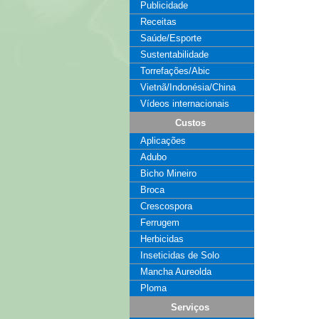
Publicidade
Receitas
Saúde/Esporte
Sustentabilidade
Torrefações/Abic
Vietnã/Indonésia/China
Vídeos internacionais
Custos
Aplicações
Adubo
Bicho Mineiro
Broca
Crescospora
Ferrugem
Herbicidas
Inseticidas de Solo
Mancha Aureolda
Ploma
Serviços