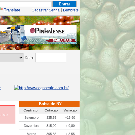
Translate
|
Cadastrar Senha
Lembrete
Data:
Bolsa de NY
Contrato
Cotação
Variação
trar
Setembro
335,55
+13,90
Dezembro
315,90
+ 9,80
Março
305,85
+ 8,55