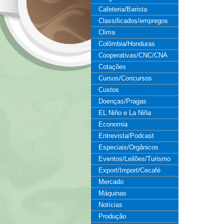
Cafeteria/Barista
Classificados/empregos
Clima
Colômbia/Honduras
Cooperativas/CNC/CNA
Cotações
Cursos/Concursos
Custos
Doenças/Pragas
EL Niño e La Niña
Economia
Entrevista/Podcast
Especiais/Orgânicos
Eventos/Leilões/Turismo
Export/Import/Cecafé
Mercado
Máquinas
Notícias
Produção