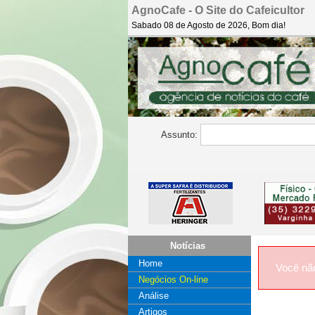
AgnoCafe - O Site do Cafeicultor
Sabado 08 de Agosto de 2026, Bom dia!
Assunto:
Notícias
Home
Você nã
Negócios On-line
Análise
Artigos