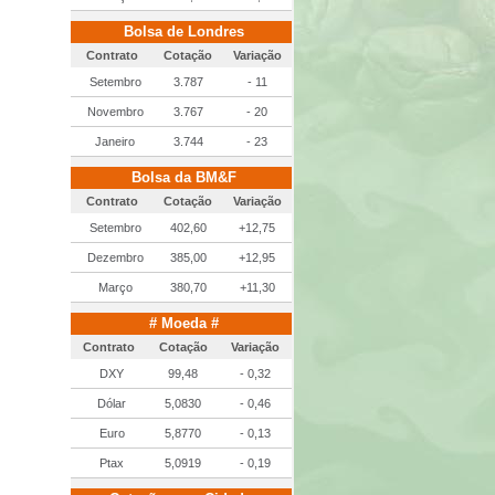
Bolsa de Londres
Contrato
Cotação
Variação
Setembro
3.787
- 11
Novembro
3.767
- 20
Janeiro
3.744
- 23
Bolsa da BM&F
Contrato
Cotação
Variação
Setembro
402,60
+12,75
Dezembro
385,00
+12,95
Março
380,70
+11,30
# Moeda #
Contrato
Cotação
Variação
DXY
99,48
- 0,32
Dólar
5,0830
- 0,46
Euro
5,8770
- 0,13
Ptax
5,0919
- 0,19