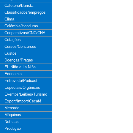
Cafeteria/Barista
Classificados/empregos
Clima
Colômbia/Honduras
Cooperativas/CNC/CNA
Cotações
Cursos/Concursos
Custos
Doenças/Pragas
EL Niño e La Niña
Economia
Entrevista/Podcast
Especiais/Orgânicos
Eventos/Leilões/Turismo
Export/Import/Cecafé
Mercado
Máquinas
Notícias
Produção