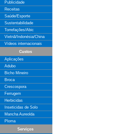
Publicidade
Receitas
Saúde/Esporte
Sustentabilidade
Torrefações/Abic
Vietnã/Indonésia/China
Vídeos internacionais
Custos
Aplicações
Adubo
Bicho Mineiro
Broca
Crescospora
Ferrugem
Herbicidas
Inseticidas de Solo
Mancha Aureolda
Ploma
Serviços