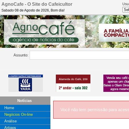
AgnoCafe - O Site do Cafeicultor
Usu
Sabado 08 de Agosto de 2026, Bom dia!
Assunto:
Notícias
Home
Você não tem permissão para acess
Negócios On-line
Análise
Artigos