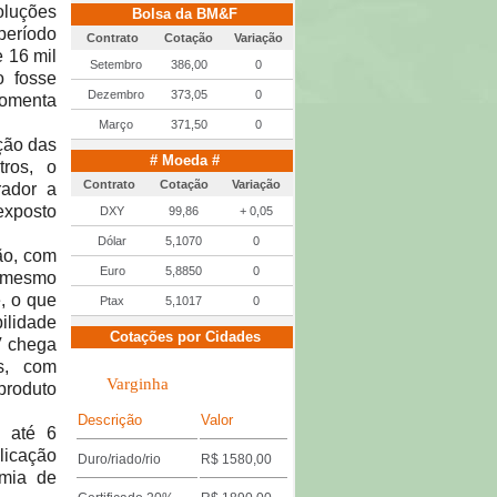
luções
Bolsa da BM&F
período
Contrato
Cotação
Variação
 16 mil
Setembro
386,00
0
o fosse
Dezembro
373,05
0
comenta
Março
371,50
0
ção das
# Moeda #
tros, o
Contrato
Cotação
Variação
rador a
exposto
DXY
99,86
+ 0,05
Dólar
5,1070
0
ão, com
Euro
5,8850
0
m mesmo
, o que
Ptax
5,1017
0
ilidade
Cotações por Cidades
V chega
os, com
Varginha
produto
Descrição
Valor
 até 6
plicação
Duro/riado/rio
R$ 1580,00
omia de