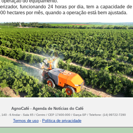
 operação do equipamento.
erizador, funcionando 24 horas por dia, tem a capacidade de 
000 hectares por mês, quando a operação está bem ajustada.
AgnoCafé - Agenda de Notícias do Café
 140 - 6 Andar - Sala 65 / Centro / CEP 17400-000 / Garça-SP / Telefone: (14) 99722-7290
Termos de uso
-
Política de privacidade
JAV vem ao encontro da crescente necessidade de otimização das operaçõe