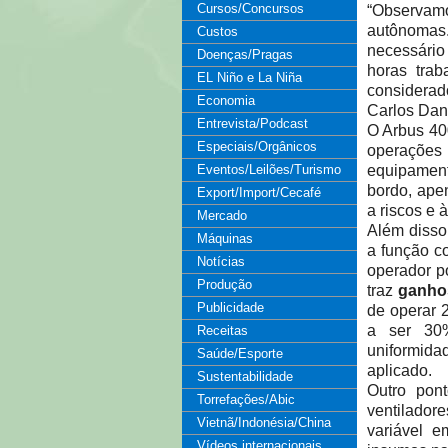
Cursos/Concursos
“Observam
autônomas
Custos
necessário
Doenças/Pragas
horas tra
EL Niño e La Niña
considera
Economia
Carlos Dan
Entrevista/Podcast
O Arbus 40
Especiais/Orgânicos
operações 
Eventos/Leilões/Turismo
equipamen
bordo, ape
Export/Import/Cecafé
a riscos e à
Mercado
Além disso
Máquinas
a função c
Notícias
operador p
Produção
traz
ganhos
Publicidade
de operar 
a ser 30%
Receitas
uniformid
Saúde/Esporte
aplicado.
Sustentabilidade
Outro pon
Torrefações/Abic
ventiladore
Vietnã/Indonésia/China
variável 
Vídeos internacionais