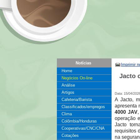
Notícias
Imprimir n
Home
Jacto 
Negócios On-line
Análise
Artigos
Data: 15/04/202
A Jacto, m
Cafeteria/Barista
apresenta 
Classificados/empregos
4000 JAV
,
Clima
operação e
Colômbia/Honduras
Jacto tor
Cooperativas/CNC/CNA
requisitos 
Cotações
na seguran