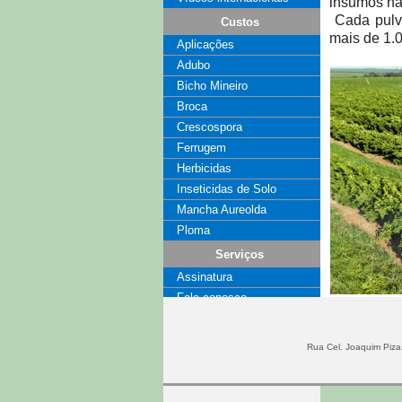
insumos na
Cada pulv
Custos
mais de 1.
Aplicações
Adubo
Bicho Mineiro
Broca
Crescospora
Ferrugem
Herbicidas
Inseticidas de Solo
Mancha Aureolda
Ploma
Serviços
Assinatura
Fale conosco
Coluna
Publicidade
Rua Cel. Joaquim Piza,
Arbus 4000 