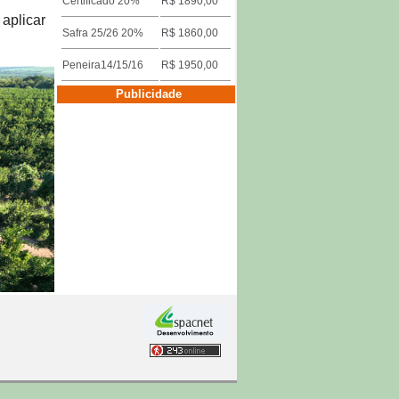
Certificado 20%
R$ 1890,00
aplicar
Safra 25/26 20%
R$ 1860,00
Peneira14/15/16
R$ 1950,00
Cotações por Cidades
Publicidade
Três Pontas
Descrição
Valor
Miúdo 14/15/16
R$ 1640,00
Duro/riado/rio
R$ 1600,00
Safra 25/26 18%
R$ 1860,00
Certificado 15%
R$ 1890,00
Cotações por Cidades
Publicidade
Franca
s agrícolas
Descrição
Valor