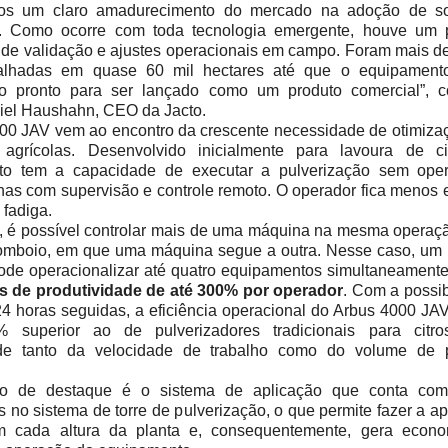
os um claro amadurecimento do mercado na adoção de so
. Como ocorre com toda tecnologia emergente, houve um 
 de validação e ajustes operacionais em campo. Foram mais de
balhadas em quase 60 mil hectares até que o equipament
do pronto para ser lançado como um produto comercial”, 
iel Haushahn, CEO da Jacto.
00 JAV vem ao encontro da crescente necessidade de otimiza
agrícolas. Desenvolvido inicialmente para lavoura de ci
to tem a capacidade de executar a pulverização sem ope
nas com supervisão e controle remoto. O operador fica menos 
 fadiga.
, é possível controlar mais de uma máquina na mesma operaç
omboio, em que uma máquina segue a outra. Nesse caso, u
ode operacionalizar até quatro equipamentos simultaneamente
 de produtividade de até 300% por operador
. Com a possib
24 horas seguidas, a eficiência operacional do Arbus 4000 JA
 superior ao de pulverizadores tradicionais para citr
ade tanto da velocidade de trabalho como do volume de 
to de destaque é o sistema de aplicação que conta com
s no sistema de torre de pulverização, o que permite fazer a a
em cada altura da planta e, consequentemente, gera econ