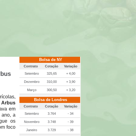
Bolsa de NY
Contrato
Cotação
Variação
rbus
Setembro
325,65
+ 4,00
Dezembro
310,00
+ 3,90
Março
300,50
+ 3,20
ícolas,
Bolsa de Londres
 Arbus
Contrato
Cotação
Variação
tava em
Setembro
3.764
- 34
 ano, a
egue os
Novembro
3.748
- 39
om foco
Janeiro
3.729
- 38