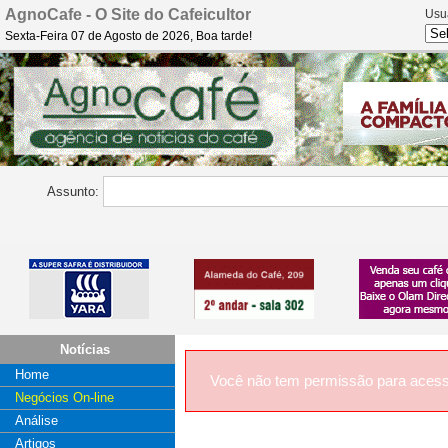
AgnoCafe - O Site do Cafeicultor
Usu
Sexta-Feira 07 de Agosto de 2026, Boa tarde!
Assunto:
Notícias
Home
Você não tem permissão para acess
Negócios On-line
Análise
Artigos