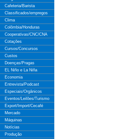
Cafeteria/Barista
Classificados/empregos
Clima
Colômbia/Honduras
Cooperativas/CNC/CNA
Cotações
Cursos/Concursos
Custos
Doenças/Pragas
EL Niño e La Niña
Economia
Entrevista/Podcast
Especiais/Orgânicos
Eventos/Leilões/Turismo
Export/Import/Cecafé
Mercado
Máquinas
Notícias
Produção