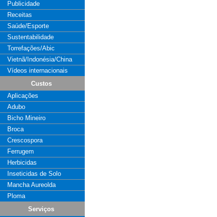
Publicidade
Receitas
Saúde/Esporte
Sustentabilidade
Torrefações/Abic
Vietnã/Indonésia/China
Vídeos internacionais
Custos
Aplicações
Adubo
Bicho Mineiro
Broca
Crescospora
Ferrugem
Herbicidas
Inseticidas de Solo
Mancha Aureolda
Ploma
Serviços