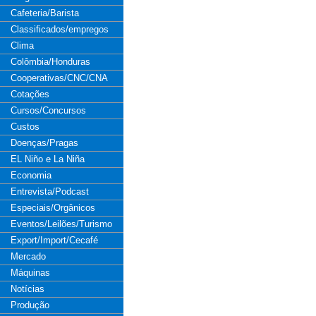
Cafeteria/Barista
Classificados/empregos
Clima
Colômbia/Honduras
Cooperativas/CNC/CNA
Cotações
Cursos/Concursos
Custos
Doenças/Pragas
EL Niño e La Niña
Economia
Entrevista/Podcast
Especiais/Orgânicos
Eventos/Leilões/Turismo
Export/Import/Cecafé
Mercado
Máquinas
Notícias
Produção