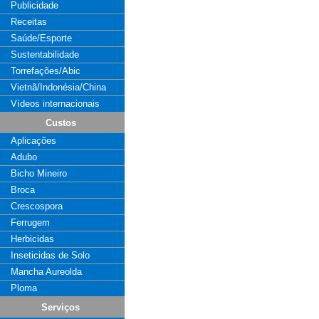
Publicidade
Receitas
Saúde/Esporte
Sustentabilidade
Torrefações/Abic
Vietnã/Indonésia/China
Vídeos internacionais
Custos
Aplicações
Adubo
Bicho Mineiro
Broca
Crescospora
Ferrugem
Herbicidas
Inseticidas de Solo
Mancha Aureolda
Ploma
Serviços