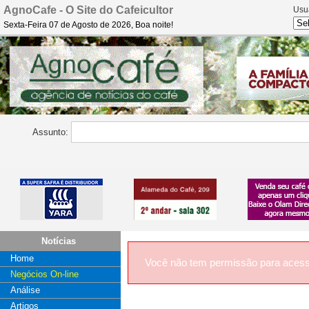
AgnoCafe - O Site do Cafeicultor
Usu
Sexta-Feira 07 de Agosto de 2026, Boa noite!
Assunto:
Notícias
Home
Você não tem permissão para acess
Negócios On-line
Análise
Artigos