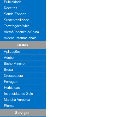
Publicidade
Receitas
Saúde/Esporte
Sustentabilidade
Torrefações/Abic
Vietnã/Indonésia/China
Vídeos internacionais
Custos
Aplicações
Adubo
Bicho Mineiro
Broca
Crescospora
Ferrugem
Herbicidas
Inseticidas de Solo
Mancha Aureolda
Ploma
Serviços