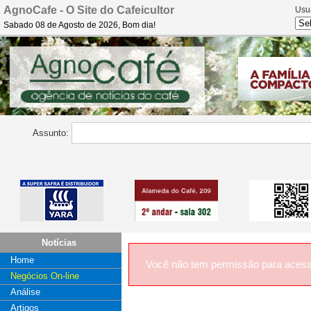
AgnoCafe - O Site do Cafeicultor
Usu
Sabado 08 de Agosto de 2026, Bom dia!
Assunto:
Notícias
Home
Você não tem permissão para acess
Negócios On-line
Análise
Artigos