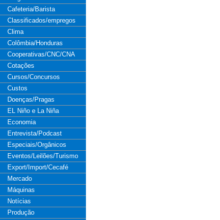
Cafeteria/Barista
Classificados/empregos
Clima
Colômbia/Honduras
Cooperativas/CNC/CNA
Cotações
Cursos/Concursos
Custos
Doenças/Pragas
EL Niño e La Niña
Economia
Entrevista/Podcast
Especiais/Orgânicos
Eventos/Leilões/Turismo
Export/Import/Cecafé
Mercado
Máquinas
Notícias
Produção