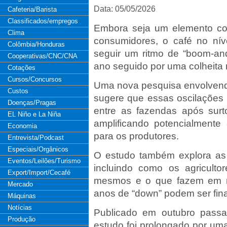
Data: 05/05/2026
Cafeteria/Barista
Classificados/empregos
Embora seja um elemento con
Clima
consumidores, o café no ní
Colômbia/Honduras
seguir um ritmo de “boom-an
Cooperativas/CNC/CNA
ano seguido por uma colheita 
Cotações
Cursos/Concursos
Uma nova pesquisa envolvend
Custos
sugere que essas oscilações 
Doenças/Pragas
entre as fazendas após sur
EL Niño e La Niña
amplificando potencialmente
Economia
para os produtores.
Entrevista/Podcast
Especiais/Orgânicos
O estudo também explora as i
Eventos/Leilões/Turismo
incluindo como os agriculto
Export/Import/Cecafé
mesmos e o que fazem em r
Mercado
anos de “down” podem ser fin
Máquinas
Notícias
Publicado em outubro passa
Produção
estudo foi prolongado por um