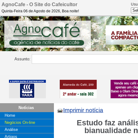
AgnoCafe - O Site do Cafeicultor
Usu
Quinta-Feira 06 de Agosto de 2026, Boa noite!
Assunto:
Notícias
Imprimir notícia
Home
Estudo faz análi
Negócios On-line
bianualidade 
Análise
Artigos