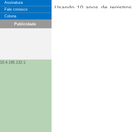
Assinatura
Usando 10 anos de registros
Fale conosco
2017 na Costa Rica, os p
Coluna
produção de café “altos e ba
Publicidade
época. O rolamento alterna
mantendo a ferrugem foliar 
décadas.
Como os agricultores apre
externas de variabilidade, os
10.4.195.132:1:
a rolamentos alternativos 
gerenciamento de “”, esp
sincronizam, disse Garcia.
“Os agricultores relatam o u
limitação dos gastos das f
rendimento para manter u
fazenda, o que afeta a resiliên
Em entrevistas, os agric