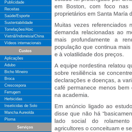
Publicidade
em Boston, com foco nas 
Receitas
proprietários em Santa María 
Saúde/Esporte
Sustentabilidade
Muitas vezes referenciados 
Torrefações/Abic
demanda relacionadas ao me
Vietnã/Indonésia/China
mais profundamente a ren
Vídeos internacionais
população que continua mais 
Custos
e à volatilidade dos preços.
Aplicações
A equipe nordestina relatou 
Adubo
Bicho Mineiro
sobre resiliência se concent
Broca
declarações e doenças, a vari
Crescospora
café permanece menos bem c
Ferrugem
na academia.
Herbicidas
Em anúncio ligado ao estudo,
Inseticidas de Solo
Mancha Aureolda
disse que não há “basicamen
Ploma
lado social do rolamento 
Serviços
agricultores o conceituam e se