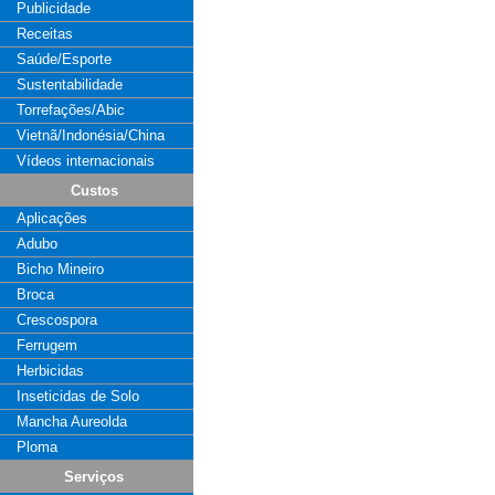
Publicidade
Receitas
Saúde/Esporte
Sustentabilidade
Torrefações/Abic
Vietnã/Indonésia/China
Vídeos internacionais
Custos
Aplicações
Adubo
Bicho Mineiro
Broca
Crescospora
Ferrugem
Herbicidas
Inseticidas de Solo
Mancha Aureolda
Ploma
Serviços