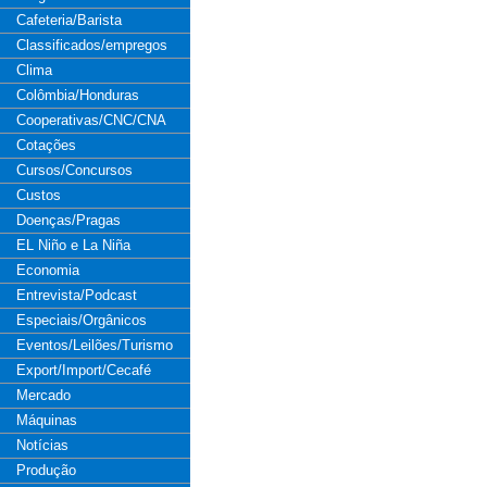
Cafeteria/Barista
Classificados/empregos
Clima
Colômbia/Honduras
Cooperativas/CNC/CNA
Cotações
Cursos/Concursos
Custos
Doenças/Pragas
EL Niño e La Niña
Economia
Entrevista/Podcast
Especiais/Orgânicos
Eventos/Leilões/Turismo
Export/Import/Cecafé
Mercado
Máquinas
Notícias
Produção