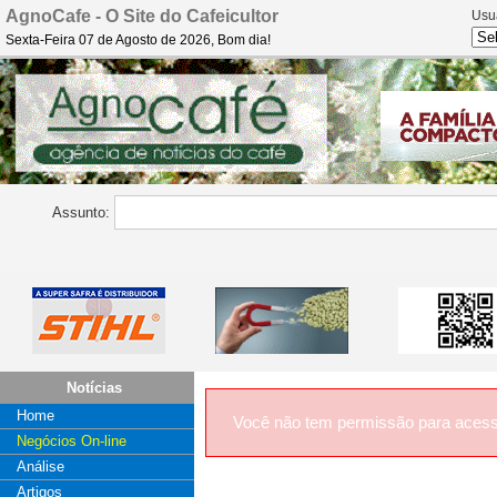
AgnoCafe - O Site do Cafeicultor
Usu
Sexta-Feira 07 de Agosto de 2026, Bom dia!
Assunto:
Notícias
Home
Você não tem permissão para acess
Negócios On-line
Análise
Artigos