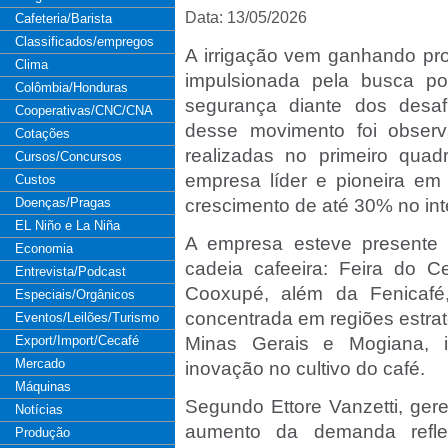
Data: 13/05/2026
Cafeteria/Barista
Classificados/empregos
A irrigação vem ganhando prot
Clima
impulsionada pela busca por
Colômbia/Honduras
segurança diante dos desafi
Cooperativas/CNC/CNA
desse movimento foi observa
Cotações
realizadas no primeiro quad
Cursos/Concursos
empresa líder e pioneira em i
Custos
Doenças/Pragas
crescimento de até 30% no int
EL Niño e La Niña
A empresa esteve presente 
Economia
cadeia cafeeira: Feira do C
Entrevista/Podcast
Cooxupé, além da Fenicafé
Especiais/Orgânicos
concentrada em regiões estrat
Eventos/Leilões/Turismo
Export/Import/Cecafé
Minas Gerais e Mogiana, 
Mercado
inovação no cultivo do café.
Máquinas
Segundo Ettore Vanzetti, gere
Notícias
aumento da demanda refle
Produção