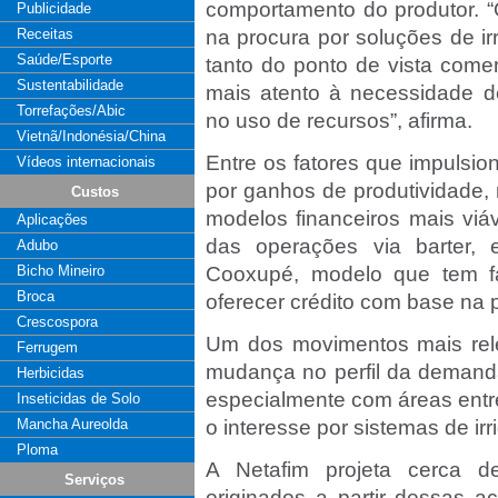
comportamento do produtor. “
Publicidade
Receitas
na procura por soluções de i
Saúde/Esporte
tanto do ponto de vista comer
Sustentabilidade
mais atento à necessidade de 
Torrefações/Abic
no uso de recursos”, afirma.
Vietnã/Indonésia/China
Entre os fatores que impulsi
Vídeos internacionais
por ganhos de produtividade, 
Custos
modelos financeiros mais vi
Aplicações
das operações via barter,
Adubo
Bicho Mineiro
Cooxupé, modelo que tem fa
Broca
oferecer crédito com base na 
Crescospora
Um dos movimentos mais rele
Ferrugem
mudança no perfil da demanda
Herbicidas
especialmente com áreas entre
Inseticidas de Solo
Mancha Aureolda
o interesse por sistemas de irr
Ploma
A Netafim projeta cerca 
Serviços
originados a partir dessas 