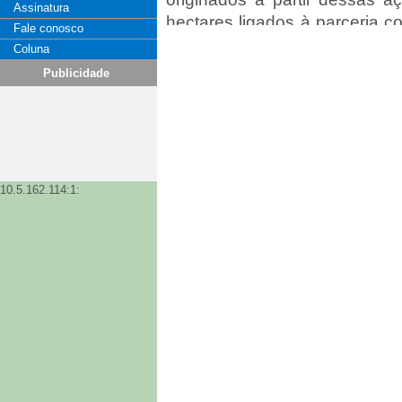
Assinatura
hectares ligados à parceria c
Fale conosco
30% correspondem a novos 
Coluna
irrigação.
Publicidade
Esse cenário reforça uma
tecnologia, que deixa de ser
passa a integrar a estratég
maior de cafeicultores.
10.5.162.114:1:
Durante os eventos, a empres
ampliação do acesso à irri
custo-benefício.
Entre os destaques está o Ir
áreas entre 1,5 e 3 hectare
facilita a adoção em propried
Netafert, controlador de men
vazão e comando de fertir
sistemas mais inteligentes e a