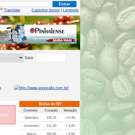
Translate
|
Cadastrar Senha
Lembrete
Data:
Bolsa de NY
Contrato
Cotação
Variação
trar
Setembro
335,55
+13,90
Dezembro
315,90
+ 9,80
Março
305,85
+ 8,55