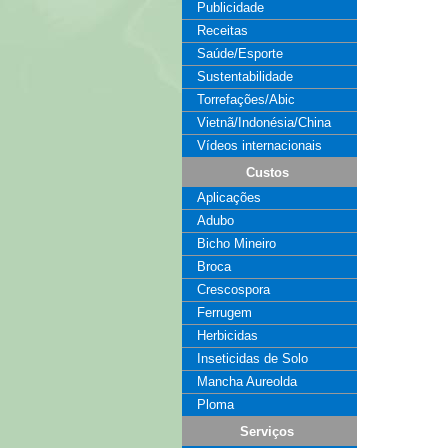
Publicidade
Receitas
Saúde/Esporte
Sustentabilidade
Torrefações/Abic
Vietnã/Indonésia/China
Vídeos internacionais
Custos
Aplicações
Adubo
Bicho Mineiro
Broca
Crescospora
Ferrugem
Herbicidas
Inseticidas de Solo
Mancha Aureolda
Ploma
Serviços