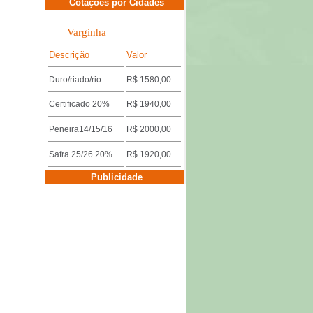
Cotações por Cidades
Varginha
Descrição
Valor
Duro/riado/rio
R$ 1580,00
Certificado 20%
R$ 1940,00
Peneira14/15/16
R$ 2000,00
Safra 25/26 20%
R$ 1920,00
Cotações por Cidades
Publicidade
Três Pontas
Descrição
Valor
Miúdo 14/15/16
R$ 1640,00
Duro/riado/rio
R$ 1600,00
Safra 25/26 18%
R$ 1920,00