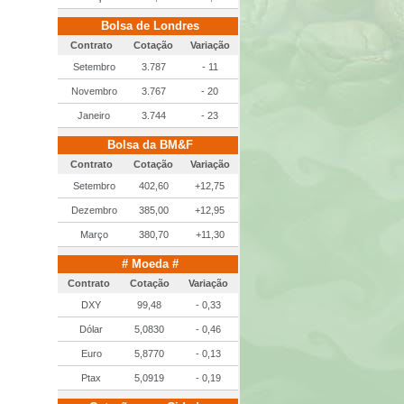
Bolsa de Londres
Contrato
Cotação
Variação
Setembro
3.787
- 11
Novembro
3.767
- 20
Janeiro
3.744
- 23
Bolsa da BM&F
Contrato
Cotação
Variação
Setembro
402,60
+12,75
Dezembro
385,00
+12,95
Março
380,70
+11,30
# Moeda #
Contrato
Cotação
Variação
DXY
99,48
- 0,33
Dólar
5,0830
- 0,46
Euro
5,8770
- 0,13
Ptax
5,0919
- 0,19