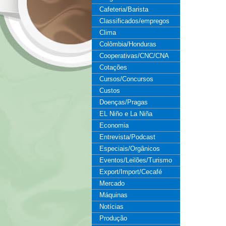
Cafeteria/Barista
Classificados/empregos
Clima
Colômbia/Honduras
Cooperativas/CNC/CNA
Cotações
Cursos/Concursos
Custos
Doenças/Pragas
EL Niño e La Niña
Economia
Entrevista/Podcast
Especiais/Orgânicos
Eventos/Leilões/Turismo
Export/Import/Cecafé
Mercado
Máquinas
Notícias
Produção