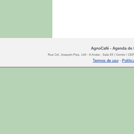
AgnoCafé - Agenda de N
Rua Cel. Joaquim Piza, 140 - 6 Andar - Sala 65 / Centro / C
Termos de uso
-
Políti