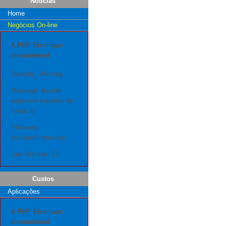
Notícias
Home
Negócios On-line
A PHP Error was
encountered
Severity: Warning
Message: Invalid
argument supplied for
foreach()
Filename:
includes/menu.php
Line Number: 12
Custos
Aplicações
A PHP Error was
encountered