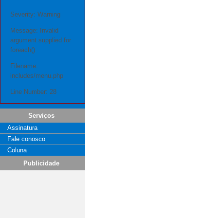
Severity: Warning
Message: Invalid
argument supplied for
foreach()
Filename:
includes/menu.php
Line Number: 28
Serviços
Assinatura
Fale conosco
Coluna
Publicidade