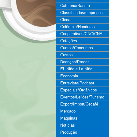
Cafeteria/Barista
Classificados/empregos
Clima
Colômbia/Honduras
Cooperativas/CNC/CNA
Cotações
Cursos/Concursos
Custos
Doenças/Pragas
EL Niño e La Niña
Economia
Entrevista/Podcast
Especiais/Orgânicos
Eventos/Leilões/Turismo
Export/Import/Cecafé
Mercado
Máquinas
Notícias
Produção