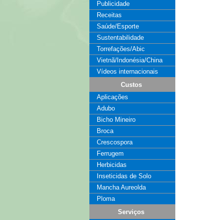
Publicidade
Receitas
Saúde/Esporte
Sustentabilidade
Torrefações/Abic
Vietnã/Indonésia/China
Vídeos internacionais
Custos
Aplicações
Adubo
Bicho Mineiro
Broca
Crescospora
Ferrugem
Herbicidas
Inseticidas de Solo
Mancha Aureolda
Ploma
Serviços