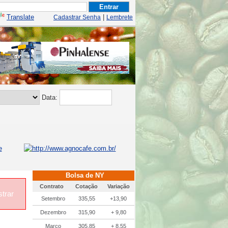
Translate
|
Cadastrar Senha
Lembrete
Data:
Bolsa de NY
Contrato
Cotação
Variação
trar
Setembro
335,55
+13,90
Dezembro
315,90
+ 9,80
Março
305,85
+ 8,55