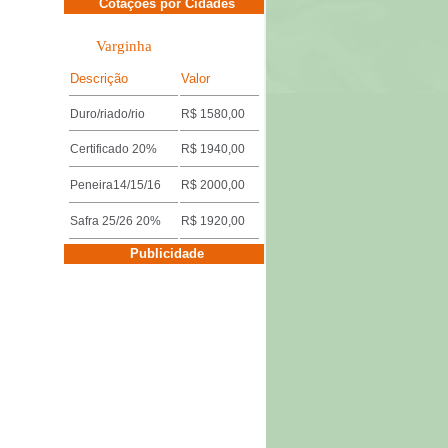
Cotações por Cidades
Varginha
Descrição
Valor
Duro/riado/rio
R$ 1580,00
Certificado 20%
R$ 1940,00
Peneira14/15/16
R$ 2000,00
Safra 25/26 20%
R$ 1920,00
Cotações por Cidades
Publicidade
Três Pontas
Descrição
Valor
Miúdo 14/15/16
R$ 1640,00
Duro/riado/rio
R$ 1600,00
Safra 25/26 18%
R$ 1920,00