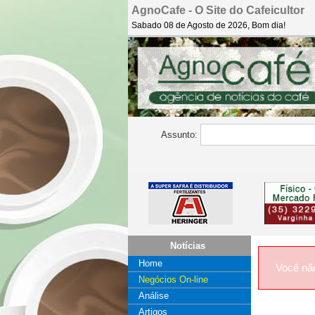
AgnoCafe - O Site do Cafeicultor
Sabado 08 de Agosto de 2026, Bom dia!
Assunto:
Notícias
Home
Você nã
Negócios On-line
Análise
Artigos