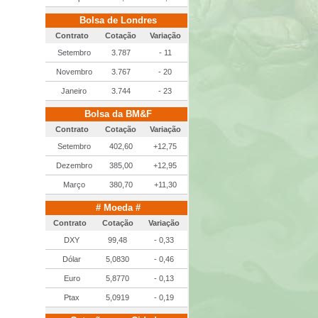
Bolsa de Londres
Contrato
Cotação
Variação
Setembro
3.787
- 11
Novembro
3.767
- 20
Janeiro
3.744
- 23
Bolsa da BM&F
Contrato
Cotação
Variação
Setembro
402,60
+12,75
Dezembro
385,00
+12,95
Março
380,70
+11,30
# Moeda #
Contrato
Cotação
Variação
DXY
99,48
- 0,33
Dólar
5,0830
- 0,46
Euro
5,8770
- 0,13
Ptax
5,0919
- 0,19