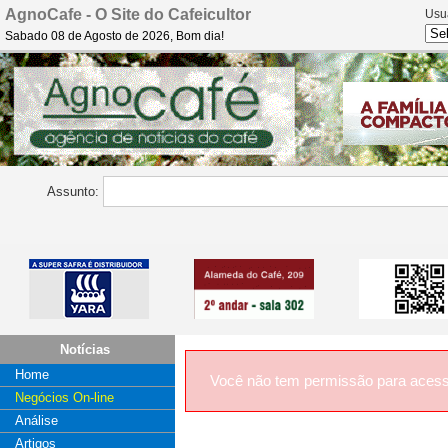
AgnoCafe - O Site do Cafeicultor
Usu
Sabado 08 de Agosto de 2026, Bom dia!
Assunto:
Notícias
Home
Você não tem permissão para acess
Negócios On-line
Análise
Artigos