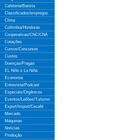
Cafeteria/Barista
Classificados/empregos
Clima
Colômbia/Honduras
Cooperativas/CNC/CNA
Cotações
Cursos/Concursos
Custos
Doenças/Pragas
EL Niño e La Niña
Economia
Entrevista/Podcast
Especiais/Orgânicos
Eventos/Leilões/Turismo
Export/Import/Cecafé
Mercado
Máquinas
Notícias
Produção