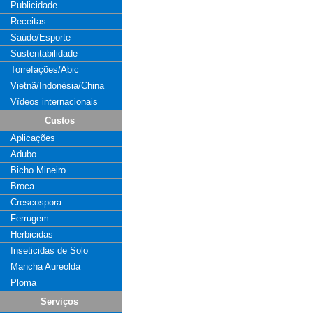
Publicidade
Receitas
Saúde/Esporte
Sustentabilidade
Torrefações/Abic
Vietnã/Indonésia/China
Vídeos internacionais
Custos
Aplicações
Adubo
Bicho Mineiro
Broca
Crescospora
Ferrugem
Herbicidas
Inseticidas de Solo
Mancha Aureolda
Ploma
Serviços