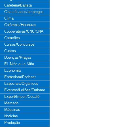
Cafeteria/Barista
Classificados/empregos
Clima
Colômbia/Honduras
Cooperativas/CNC/CNA
Cotações
Cursos/Concursos
Custos
Doenças/Pragas
EL Niño e La Niña
Economia
Entrevista/Podcast
Especiais/Orgânicos
Eventos/Leilões/Turismo
Export/Import/Cecafé
Mercado
Máquinas
Notícias
Produção