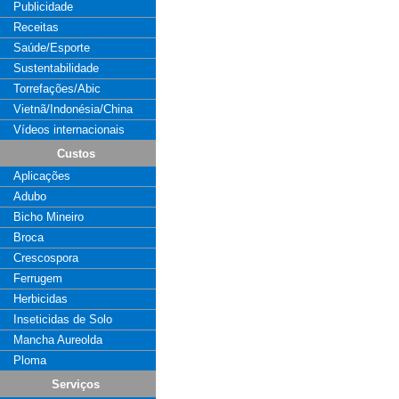
Publicidade
Receitas
Saúde/Esporte
Sustentabilidade
Torrefações/Abic
Vietnã/Indonésia/China
Vídeos internacionais
Custos
Aplicações
Adubo
Bicho Mineiro
Broca
Crescospora
Ferrugem
Herbicidas
Inseticidas de Solo
Mancha Aureolda
Ploma
Serviços