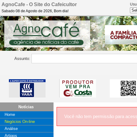
AgnoCafe - O Site do Cafeicultor
Usu
Sabado 08 de Agosto de 2026, Bom dia!
Assunto:
Notícias
Home
Você não tem permissão para acess
Negócios On-line
Análise
Artigos