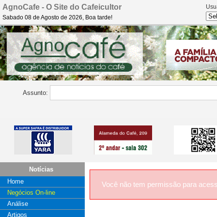
AgnoCafe - O Site do Cafeicultor
Usu
Sabado 08 de Agosto de 2026, Boa tarde!
Assunto:
Notícias
Home
Você não tem permissão para acess
Negócios On-line
Análise
Artigos