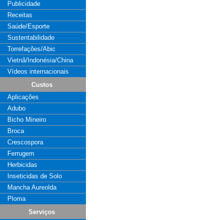
Publicidade
Receitas
Saúde/Esporte
Sustentabilidade
Torrefações/Abic
Vietnã/Indonésia/China
Vídeos internacionais
Custos
Aplicações
Adubo
Bicho Mineiro
Broca
Crescospora
Ferrugem
Herbicidas
Inseticidas de Solo
Mancha Aureolda
Ploma
Serviços