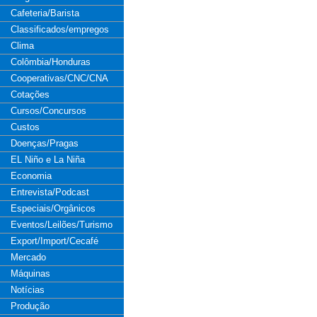
Cafeteria/Barista
Classificados/empregos
Clima
Colômbia/Honduras
Cooperativas/CNC/CNA
Cotações
Cursos/Concursos
Custos
Doenças/Pragas
EL Niño e La Niña
Economia
Entrevista/Podcast
Especiais/Orgânicos
Eventos/Leilões/Turismo
Export/Import/Cecafé
Mercado
Máquinas
Notícias
Produção