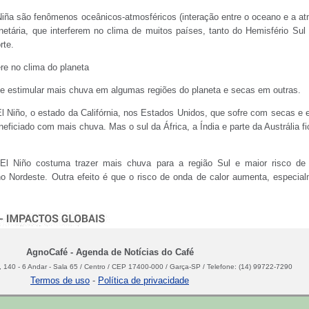
Niña são fenômenos oceânicos-atmosféricos (interação entre o oceano e a at
netária, que interferem no clima de muitos países, tanto do Hemisfério Su
rte.
ere no clima do planeta
e estimular mais chuva em algumas regiões do planeta e secas em outras.
 Niño, o estado da Califórnia, nos Estados Unidos, que sofre com secas e
neficiado com mais chuva. Mas o sul da África, a Índia e parte da Austrália 
.
 El Niño costuma trazer mais chuva para a região Sul e maior risco de
o Nordeste. Outra efeito é que o risco de onda de calor aumenta, especia
AgnoCafé - Agenda de Notícias do Café
 140 - 6 Andar - Sala 65 / Centro / CEP 17400-000 / Garça-SP / Telefone: (14) 99722-7290
Termos de uso
-
Política de privacidade