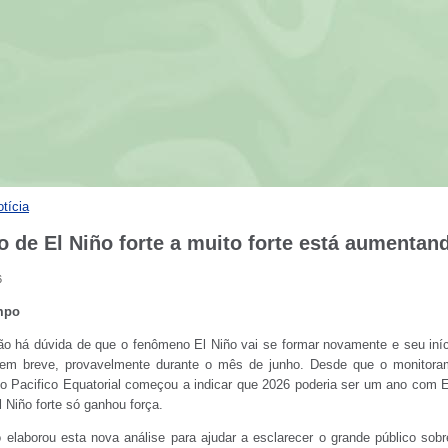
otícia
o de El Niño forte a muito forte está aumentan
6
mpo
o há dúvida de que o fenômeno El Niño vai se formar novamente e seu iníci
 em breve, provavelmente durante o mês de junho. Desde que o monitora
o Pacifico Equatorial começou a indicar que 2026 poderia ser um ano com E
l Niño forte só ganhou força.
elaborou esta nova análise para ajudar a esclarecer o grande público sob