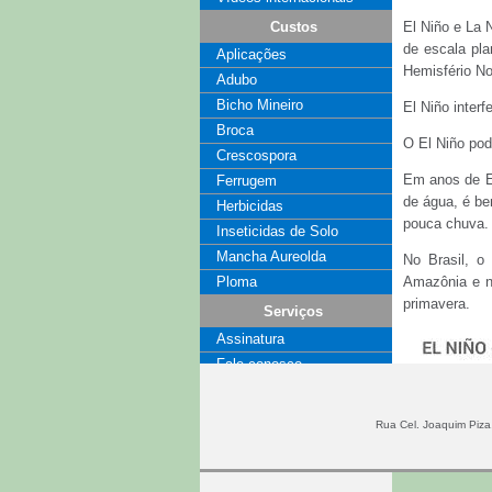
Custos
El Niño e La 
de escala pla
Aplicações
Hemisfério No
Adubo
Bicho Mineiro
El Niño interf
Broca
O El Niño pod
Crescospora
Em anos de El
Ferrugem
de água, é be
Herbicidas
pouca chuva
Inseticidas de Solo
Mancha Aureolda
No Brasil, o
Ploma
Amazônia e n
primavera.
Serviços
Assinatura
Fale conosco
Coluna
Publicidade
Rua Cel. Joaquim Piza,