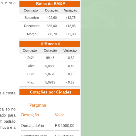
to e sua
Bolsa da BM&F
Contrato
Cotação
Variação
Setembro
402,60
+12,75
Dezembro
385,00
+12,95
Março
380,70
+11,30
# Moeda #
Contrato
Cotação
Variação
DXY
99,48
- 0,32
Dólar
5,0830
- 0,46
Euro
5,8770
- 0,13
Ptax
5,0919
- 0,19
Cotações por Cidades
e a costa
Varginha
ca só no
Descrição
Valor
ado para
um padrão
Duro/riado/rio
R$ 1580,00
chuva e a