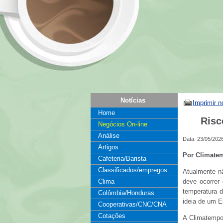
Notícias
Imprimir n
Home
Risc
Negócios On-line
Análise
Data: 23/05/202
Artigos
Por Climate
Cafeteria/Barista
Classificados/empregos
Atualmente nã
Clima
deve ocorrer
temperatura d
Colômbia/Honduras
ideia de um E
Cooperativas/CNC/CNA
Cotações
A Climatempo 