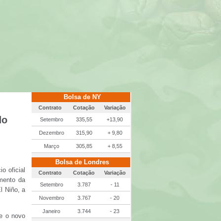
Bolsa de NY
Contrato
Cotação
Variação
do
Setembro
335,55
+13,90
Dezembro
315,90
+ 9,80
Março
305,85
+ 8,55
Bolsa de Londres
o oficial
Contrato
Cotação
Variação
mento da
Setembro
3.787
- 11
l Niño, a
Novembro
3.767
- 20
Janeiro
3.744
- 23
re o novo