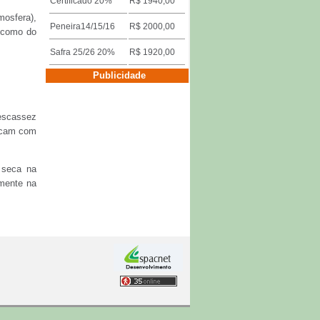
Certificado 20%
R$ 1940,00
mosfera),
Peneira14/15/16
R$ 2000,00
l como do
Safra 25/26 20%
R$ 1920,00
Cotações por Cidades
Publicidade
Três Pontas
 escassez
Descrição
Valor
ficam com
Miúdo 14/15/16
R$ 1640,00
 seca na
Duro/riado/rio
R$ 1600,00
lmente na
Safra 25/26 18%
R$ 1920,00
Certificado 15%
R$ 1950,00
Cotações por Cidades
Publicidade
Franca
Descrição
Valor