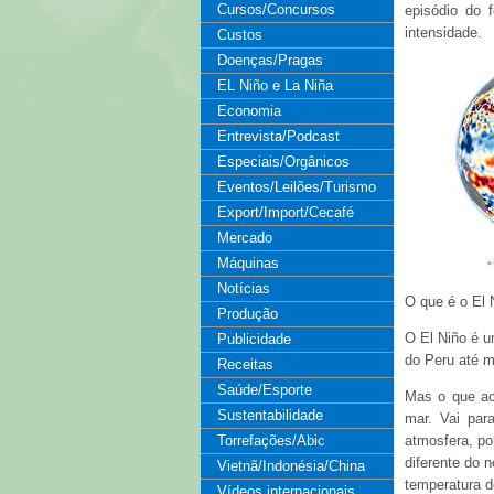
Cursos/Concursos
episódio do 
intensidade.
Custos
Doenças/Pragas
EL Niño e La Niña
Economia
Entrevista/Podcast
Especiais/Orgânicos
Eventos/Leilões/Turismo
Export/Import/Cecafé
Mercado
Máquinas
Notícias
O que é o El 
Produção
O El Niño é u
Publicidade
do Peru até m
Receitas
Saúde/Esporte
Mas o que ac
Sustentabilidade
mar. Vai par
Torrefações/Abic
atmosfera, p
diferente do 
Vietnã/Indonésia/China
temperatura d
Vídeos internacionais