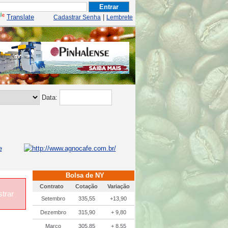
Translate
|
Cadastrar Senha
Lembrete
Data:
Bolsa de NY
Contrato
Cotação
Variação
trar
Setembro
335,55
+13,90
Dezembro
315,90
+ 9,80
Março
305,85
+ 8,55