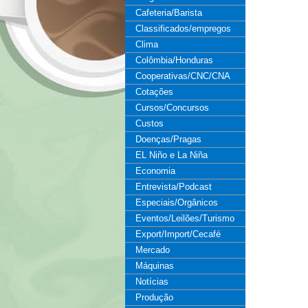
Cafeteria/Barista
Classificados/empregos
Clima
Colômbia/Honduras
Cooperativas/CNC/CNA
Cotações
Cursos/Concursos
Custos
Doenças/Pragas
EL Niño e La Niña
Economia
Entrevista/Podcast
Especiais/Orgânicos
Eventos/Leilões/Turismo
Export/Import/Cecafé
Mercado
Máquinas
Notícias
Produção