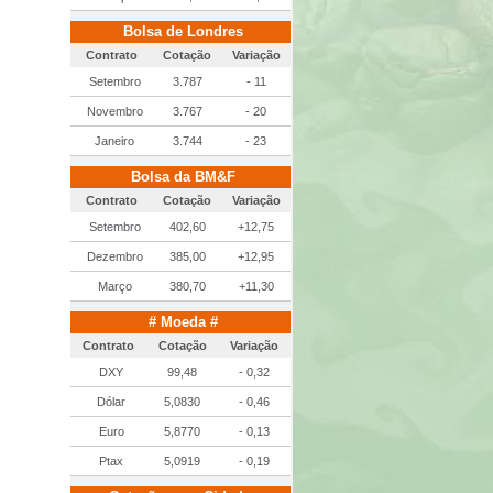
Bolsa de Londres
Contrato
Cotação
Variação
Setembro
3.787
- 11
Novembro
3.767
- 20
Janeiro
3.744
- 23
Bolsa da BM&F
Contrato
Cotação
Variação
Setembro
402,60
+12,75
Dezembro
385,00
+12,95
Março
380,70
+11,30
# Moeda #
Contrato
Cotação
Variação
DXY
99,48
- 0,32
Dólar
5,0830
- 0,46
Euro
5,8770
- 0,13
Ptax
5,0919
- 0,19