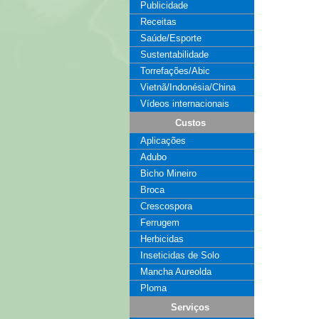
Publicidade
Receitas
Saúde/Esporte
Sustentabilidade
Torrefações/Abic
Vietnã/Indonésia/China
Vídeos internacionais
Custos
Aplicações
Adubo
Bicho Mineiro
Broca
Crescospora
Ferrugem
Herbicidas
Inseticidas de Solo
Mancha Aureolda
Ploma
Serviços