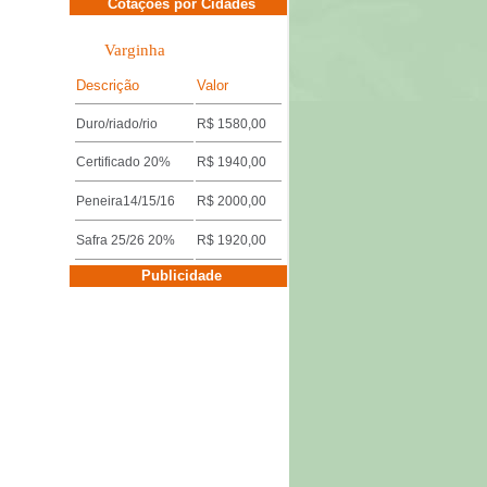
Cotações por Cidades
Varginha
Descrição
Valor
Duro/riado/rio
R$ 1580,00
Certificado 20%
R$ 1940,00
Peneira14/15/16
R$ 2000,00
Safra 25/26 20%
R$ 1920,00
Cotações por Cidades
Publicidade
Três Pontas
Descrição
Valor
Miúdo 14/15/16
R$ 1640,00
Duro/riado/rio
R$ 1600,00
Safra 25/26 18%
R$ 1920,00