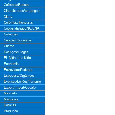
Cafeteria/Barista
Classificados/empregos
Clima
Colômbia/Honduras
Cooperativas/CNC/CNA
Cotações
Cursos/Concursos
Custos
Doenças/Pragas
EL Niño e La Niña
Economia
Entrevista/Podcast
Especiais/Orgânicos
Eventos/Leilões/Turismo
Export/Import/Cecafé
Mercado
Máquinas
Notícias
Produção