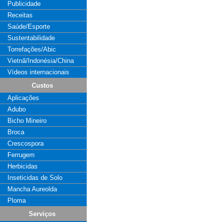
Publicidade
Receitas
Saúde/Esporte
Sustentabilidade
Torrefações/Abic
Vietnã/Indonésia/China
Vídeos internacionais
Custos
Aplicações
Adubo
Bicho Mineiro
Broca
Crescospora
Ferrugem
Herbicidas
Inseticidas de Solo
Mancha Aureolda
Ploma
Serviços