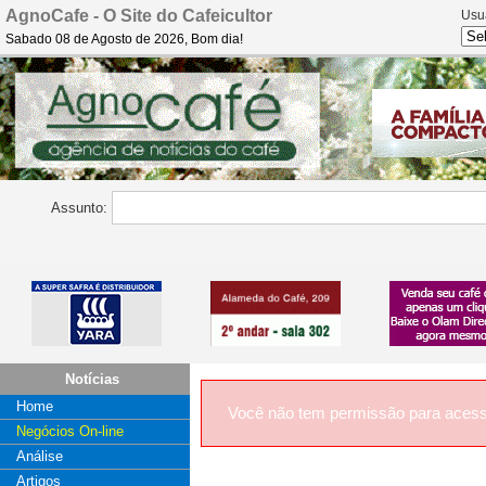
AgnoCafe - O Site do Cafeicultor
Usu
Sabado 08 de Agosto de 2026, Bom dia!
Assunto:
Notícias
Home
Você não tem permissão para acess
Negócios On-line
Análise
Artigos