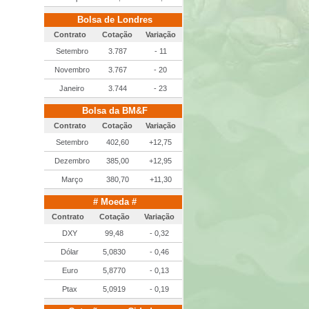
Bolsa de Londres
Contrato
Cotação
Variação
Setembro
3.787
- 11
Novembro
3.767
- 20
Janeiro
3.744
- 23
Bolsa da BM&F
Contrato
Cotação
Variação
Setembro
402,60
+12,75
Dezembro
385,00
+12,95
Março
380,70
+11,30
# Moeda #
Contrato
Cotação
Variação
DXY
99,48
- 0,32
Dólar
5,0830
- 0,46
Euro
5,8770
- 0,13
Ptax
5,0919
- 0,19