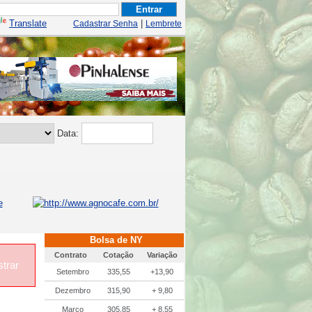
Translate
|
Cadastrar Senha
Lembrete
Data:
Bolsa de NY
Contrato
Cotação
Variação
trar
Setembro
335,55
+13,90
Dezembro
315,90
+ 9,80
Março
305,85
+ 8,55