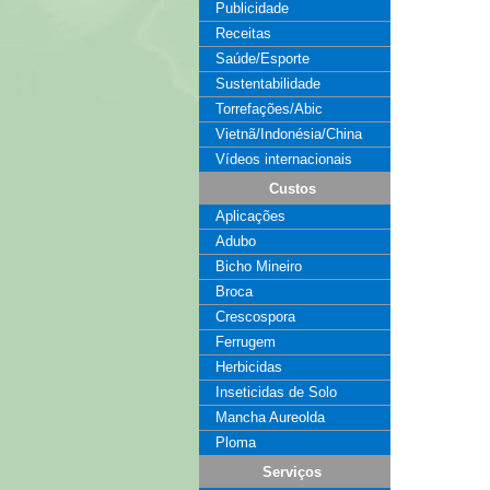
Publicidade
Receitas
Saúde/Esporte
Sustentabilidade
Torrefações/Abic
Vietnã/Indonésia/China
Vídeos internacionais
Custos
Aplicações
Adubo
Bicho Mineiro
Broca
Crescospora
Ferrugem
Herbicidas
Inseticidas de Solo
Mancha Aureolda
Ploma
Serviços