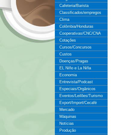
Cafeteria/Barista
Classificados/empregos
Clima
Colômbia/Honduras
Cooperativas/CNC/CNA
Cotações
Cursos/Concursos
Custos
Doenças/Pragas
EL Niño e La Niña
Economia
Entrevista/Podcast
Especiais/Orgânicos
Eventos/Leilões/Turismo
Export/Import/Cecafé
Mercado
Máquinas
Notícias
Produção