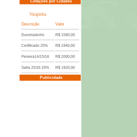
Cotações por Cidades
Varginha
Descrição
Valor
Duro/riado/rio
R$ 1580,00
Certificado 20%
R$ 1940,00
Peneira14/15/16
R$ 2000,00
Safra 25/26 20%
R$ 1920,00
Cotações por Cidades
Publicidade
Três Pontas
Descrição
Valor
Miúdo 14/15/16
R$ 1640,00
Duro/riado/rio
R$ 1600,00
Safra 25/26 18%
R$ 1920,00