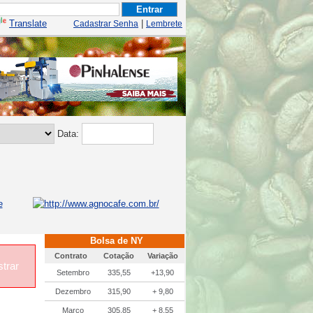
Translate
|
Cadastrar Senha
Lembrete
Data:
Bolsa de NY
Contrato
Cotação
Variação
trar
Setembro
335,55
+13,90
Dezembro
315,90
+ 9,80
Março
305,85
+ 8,55