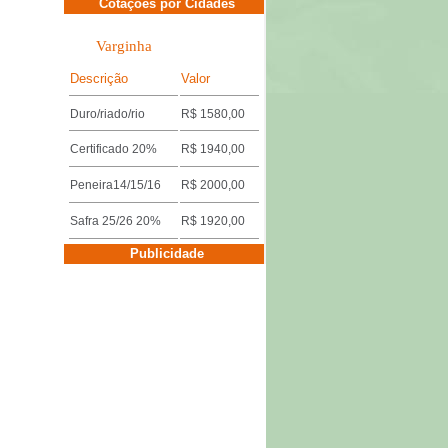
Cotações por Cidades
Varginha
Descrição
Valor
Duro/riado/rio
R$ 1580,00
Certificado 20%
R$ 1940,00
Peneira14/15/16
R$ 2000,00
Safra 25/26 20%
R$ 1920,00
Cotações por Cidades
Publicidade
Três Pontas
Descrição
Valor
Miúdo 14/15/16
R$ 1640,00
Duro/riado/rio
R$ 1600,00
Safra 25/26 18%
R$ 1920,00