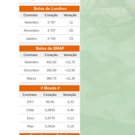
Bolsa de Londres
Contrato
Cotação
Variação
Setembro
3.787
- 11
Novembro
3.767
- 20
Janeiro
3.744
- 23
Bolsa da BM&F
Contrato
Cotação
Variação
Setembro
402,60
+12,75
Dezembro
385,00
+12,95
Março
380,70
+11,30
# Moeda #
Contrato
Cotação
Variação
DXY
99,48
- 0,33
Dólar
5,0830
- 0,46
Euro
5,8770
- 0,13
Ptax
5,0919
- 0,19