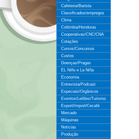
Cafeteria/Barista
Classificados/empregos
Clima
Colômbia/Honduras
Cooperativas/CNC/CNA
Cotações
Cursos/Concursos
Custos
Doenças/Pragas
EL Niño e La Niña
Economia
Entrevista/Podcast
Especiais/Orgânicos
Eventos/Leilões/Turismo
Export/Import/Cecafé
Mercado
Máquinas
Notícias
Produção