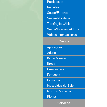
Publicidade
Receitas
Saúde/Esporte
Sustentabilidade
Torrefações/Abic
Vietnã/Indonésia/China
Vídeos internacionais
Custos
Aplicações
Adubo
Bicho Mineiro
Broca
Crescospora
Ferrugem
Herbicidas
Inseticidas de Solo
Mancha Aureolda
Ploma
Serviços