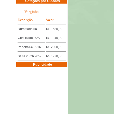
Cotações por Cidades
Varginha
Descrição
Valor
Duro/riado/rio
R$ 1580,00
Certificado 20%
R$ 1940,00
Peneira14/15/16
R$ 2000,00
Safra 25/26 20%
R$ 1920,00
Cotações por Cidades
Publicidade
Três Pontas
Descrição
Valor
Miúdo 14/15/16
R$ 1640,00
Duro/riado/rio
R$ 1600,00
Safra 25/26 18%
R$ 1920,00