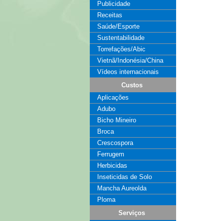
Publicidade
Receitas
Saúde/Esporte
Sustentabilidade
Torrefações/Abic
Vietnã/Indonésia/China
Vídeos internacionais
Custos
Aplicações
Adubo
Bicho Mineiro
Broca
Crescospora
Ferrugem
Herbicidas
Inseticidas de Solo
Mancha Aureolda
Ploma
Serviços