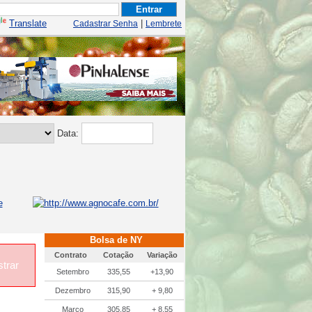
Translate
|
Cadastrar Senha
Lembrete
Data:
Bolsa de NY
Contrato
Cotação
Variação
trar
Setembro
335,55
+13,90
Dezembro
315,90
+ 9,80
Março
305,85
+ 8,55