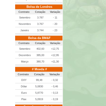
Bolsa de Londres
Contrato
Cotação
Variação
Setembro
3.787
- 11
Novembro
3.767
- 20
Janeiro
3.744
- 23
Bolsa da BM&F
Contrato
Cotação
Variação
Setembro
402,60
+12,75
Dezembro
385,00
+12,95
Março
380,70
+11,30
# Moeda #
Contrato
Cotação
Variação
DXY
99,48
- 0,32
Dólar
5,0830
- 0,46
Euro
5,8770
- 0,13
Ptax
5,0919
- 0,19