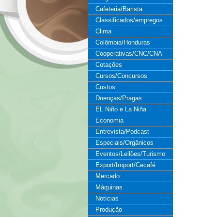
Cafeteria/Barista
Classificados/empregos
Clima
Colômbia/Honduras
Cooperativas/CNC/CNA
Cotações
Cursos/Concursos
Custos
Doenças/Pragas
EL Niño e La Niña
Economia
Entrevista/Podcast
Especiais/Orgânicos
Eventos/Leilões/Turismo
Export/Import/Cecafé
Mercado
Máquinas
Notícias
Produção