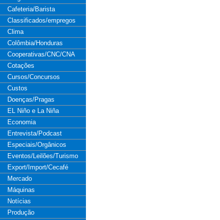
Cafeteria/Barista
Classificados/empregos
Clima
Colômbia/Honduras
Cooperativas/CNC/CNA
Cotações
Cursos/Concursos
Custos
Doenças/Pragas
EL Niño e La Niña
Economia
Entrevista/Podcast
Especiais/Orgânicos
Eventos/Leilões/Turismo
Export/Import/Cecafé
Mercado
Máquinas
Notícias
Produção