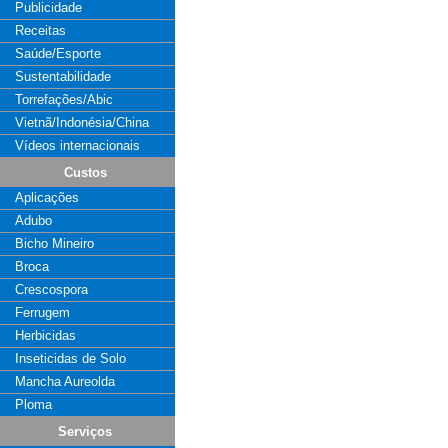
Publicidade
Receitas
Saúde/Esporte
Sustentabilidade
Torrefações/Abic
Vietnã/Indonésia/China
Vídeos internacionais
Custos
Aplicações
Adubo
Bicho Mineiro
Broca
Crescospora
Ferrugem
Herbicidas
Inseticidas de Solo
Mancha Aureolda
Ploma
Serviços