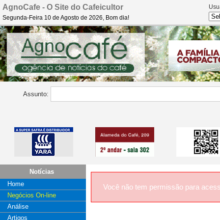
AgnoCafe - O Site do Cafeicultor
Usu
Segunda-Feira 10 de Agosto de 2026, Bom dia!
Assunto:
Notícias
Home
Você não tem permissão para acess
Negócios On-line
Análise
Artigos