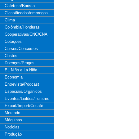
Cafeteria/Barista
Classificados/empregos
Clima
Colômbia/Honduras
Cooperativas/CNC/CNA
Cotações
Cursos/Concursos
Custos
Doenças/Pragas
EL Niño e La Niña
Economia
Entrevista/Podcast
Especiais/Orgânicos
Eventos/Leilões/Turismo
Export/Import/Cecafé
Mercado
Máquinas
Notícias
Produção