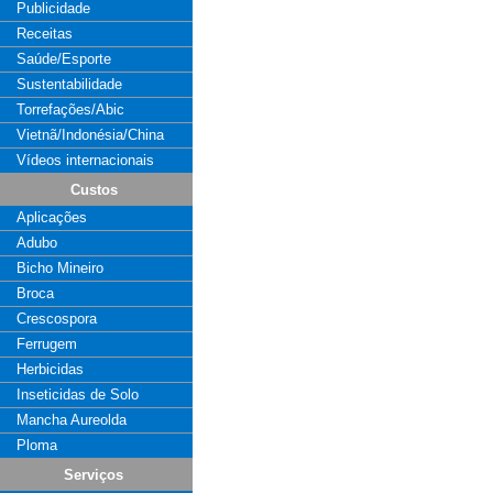
Publicidade
Receitas
Saúde/Esporte
Sustentabilidade
Torrefações/Abic
Vietnã/Indonésia/China
Vídeos internacionais
Custos
Aplicações
Adubo
Bicho Mineiro
Broca
Crescospora
Ferrugem
Herbicidas
Inseticidas de Solo
Mancha Aureolda
Ploma
Serviços