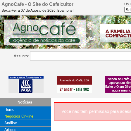
AgnoCafe - O Site do Cafeicultor
Usu
Sexta-Feira 07 de Agosto de 2026, Boa noite!
Assunto:
Notícias
Home
Você não tem permissão para acess
Negócios On-line
Análise
Artigos