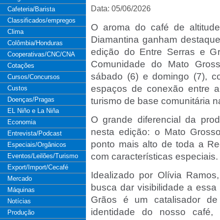
Data: 05/06/2026
Cafeteria/Barista
Classificados/empregos
O aroma do café de altitud
Clima
Diamantina ganham destaque
Colômbia/Honduras
edição do Entre Serras e Gr
Cooperativas/CNC/CNA
Comunidade do Mato Gross
Cotações
sábado (6) e domingo (7), c
Cursos/Concursos
espaços de conexão entre a
Custos
Doenças/Pragas
turismo de base comunitária n
EL Niño e La Niña
O grande diferencial da pro
Economia
nesta edição: o Mato Grosso
Entrevista/Podcast
ponto mais alto de toda a Re
Especiais/Orgânicos
com características especiais.
Eventos/Leilões/Turismo
Export/Import/Cecafé
Idealizado por Olívia Ramos
Mercado
busca dar visibilidade a essa
Máquinas
Grãos é um catalisador de
Notícias
identidade do nosso café, 
Produção