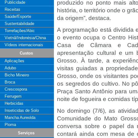
produzido no ponto mais alt
Publicidade
Receitas
história, o território onde o 
Saúde/Esporte
da origem”, destaca.
Sustentabilidade
A programação está dividida 
Torrefações/Abic
o evento ocupa o Centro Hist
Vietnã/Indonésia/China
Casa de Câmara e Cadei
Vídeos internacionais
apresentação cultural e um
Custos
Grosso. À tarde, a experiê
Aplicações
visitas guiadas a proprieda
Adubo
Bicho Mineiro
Grosso, onde os visitantes p
Broca
os segredos do cultivo. No p
Crescospora
Praça Santo Antônio para um
Ferrugem
noite de fogueira e comidas típ
Herbicidas
No domingo (7/6), as ativida
Inseticidas de Solo
Mancha Aureolda
Comunidade do Mato Grosso
Ploma
conversa sobre o papel da m
Serviços
contará ainda com mesa de c