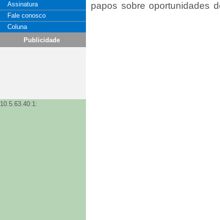
Assinatura
papos sobre oportunidades d
Fale conosco
Mato Grosso, além de uma feira
Coluna
Com uma expectativa de públic
Publicidade
desde especialistas da cadei
experiências autênticas. 
comunidade Mato Grosso, e
turismo de base comunitária
cultura local caminham ju
10.5.63.40:1:
econômico e social.
O Entre Serras e Grãos é um
com parceria do SEBRAE
Produtores Rurais de Livramen
Contas. O evento conta, ainda
Associação de Cafeicult
Comunicação.