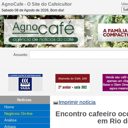
AgnoCafe - O Site do Cafeicultor
Usu
Sabado 08 de Agosto de 2026, Bom dia!
Assunto:
Notícias
Imprimir notícia
Home
Encontro cafeeiro oc
Negócios On-line
em Rio d
Análise
Artigos