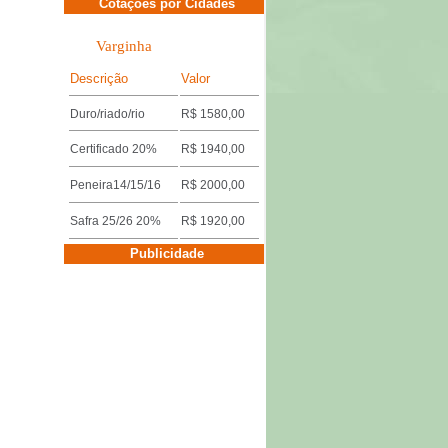
Cotações por Cidades
Varginha
Descrição
Valor
Duro/riado/rio
R$ 1580,00
Certificado 20%
R$ 1940,00
Peneira14/15/16
R$ 2000,00
Safra 25/26 20%
R$ 1920,00
Cotações por Cidades
Publicidade
Três Pontas
Descrição
Valor
Miúdo 14/15/16
R$ 1640,00
Duro/riado/rio
R$ 1600,00
Safra 25/26 18%
R$ 1920,00