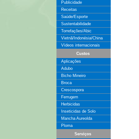
Publicidade
Receitas
Saúde/Esporte
Sustentabilidade
Torrefações/Abic
Vietnã/Indonésia/China
Vídeos internacionais
Custos
Aplicações
Adubo
Bicho Mineiro
Broca
Crescospora
Ferrugem
Herbicidas
Inseticidas de Solo
Mancha Aureolda
Ploma
Serviços