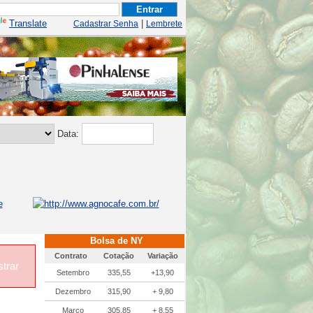
Translate
|
Cadastrar Senha
Lembrete
Data:
Bolsa de NY
Contrato
Cotação
Variação
trar
Setembro
335,55
+13,90
Dezembro
315,90
+ 9,80
Março
305,85
+ 8,55