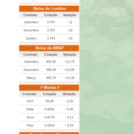
Bolsa de Londres
Contrato
Cotação
Variação
Setembro
3.787
- 11
Novembro
3.767
- 20
Janeiro
3.744
- 23
Bolsa da BM&F
Contrato
Cotação
Variação
Setembro
402,60
+12,75
Dezembro
385,00
+12,95
Março
380,70
+11,30
# Moeda #
Contrato
Cotação
Variação
DXY
99,48
- 0,32
Dólar
5,0830
- 0,46
Euro
5,8770
- 0,13
Ptax
5,0919
- 0,19