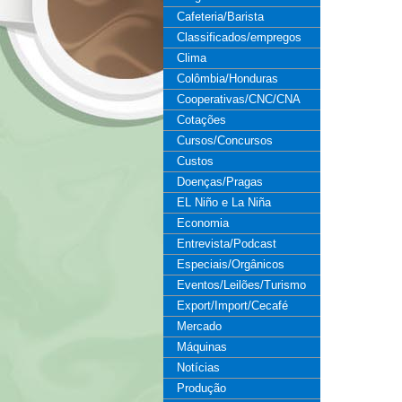
Cafeteria/Barista
Classificados/empregos
Clima
Colômbia/Honduras
Cooperativas/CNC/CNA
Cotações
Cursos/Concursos
Custos
Doenças/Pragas
EL Niño e La Niña
Economia
Entrevista/Podcast
Especiais/Orgânicos
Eventos/Leilões/Turismo
Export/Import/Cecafé
Mercado
Máquinas
Notícias
Produção