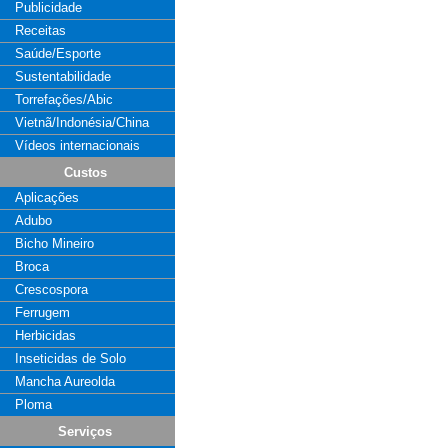
Publicidade
Receitas
Saúde/Esporte
Sustentabilidade
Torrefações/Abic
Vietnã/Indonésia/China
Vídeos internacionais
Custos
Aplicações
Adubo
Bicho Mineiro
Broca
Crescospora
Ferrugem
Herbicidas
Inseticidas de Solo
Mancha Aureolda
Ploma
Serviços