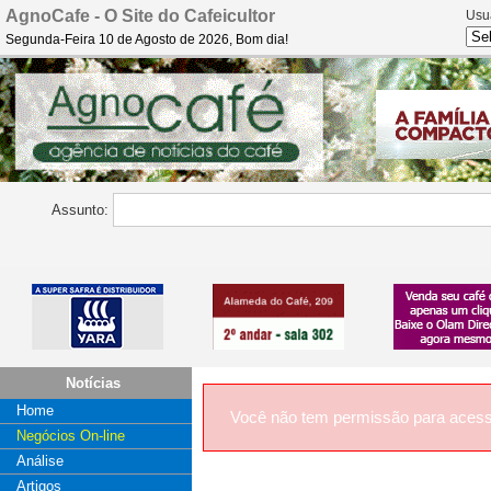
AgnoCafe - O Site do Cafeicultor
Usu
Segunda-Feira 10 de Agosto de 2026, Bom dia!
Assunto:
Notícias
Home
Você não tem permissão para acess
Negócios On-line
Análise
Artigos