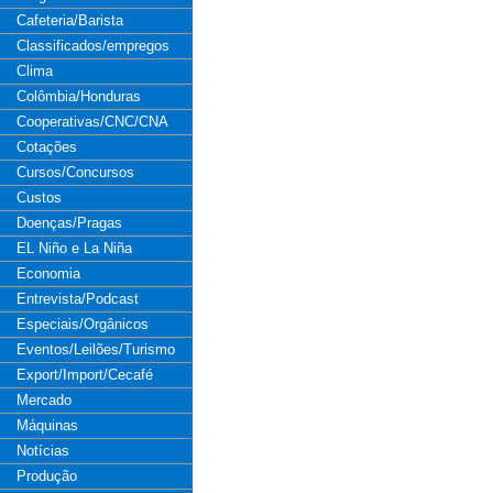
Cafeteria/Barista
Classificados/empregos
Clima
Colômbia/Honduras
Cooperativas/CNC/CNA
Cotações
Cursos/Concursos
Custos
Doenças/Pragas
EL Niño e La Niña
Economia
Entrevista/Podcast
Especiais/Orgânicos
Eventos/Leilões/Turismo
Export/Import/Cecafé
Mercado
Máquinas
Notícias
Produção