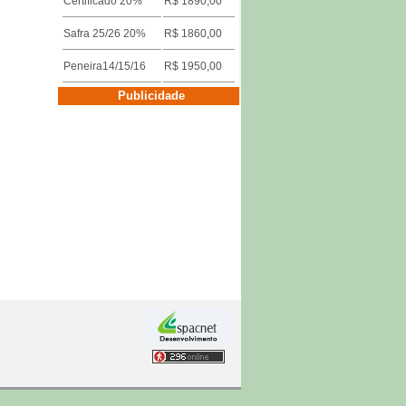
Certificado 20%
R$ 1890,00
Safra 25/26 20%
R$ 1860,00
Peneira14/15/16
R$ 1950,00
Cotações por Cidades
Publicidade
Três Pontas
Descrição
Valor
Miúdo 14/15/16
R$ 1640,00
Duro/riado/rio
R$ 1600,00
Safra 25/26 18%
R$ 1860,00
Certificado 15%
R$ 1890,00
Cotações por Cidades
Publicidade
Franca
Descrição
Valor