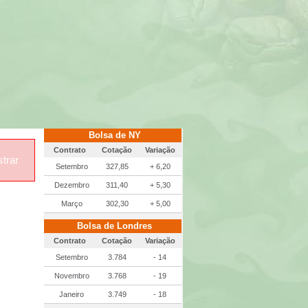
Bolsa de NY
Contrato
Cotação
Variação
trar
Setembro
327,85
+ 6,20
Dezembro
311,40
+ 5,30
Março
302,30
+ 5,00
Bolsa de Londres
Contrato
Cotação
Variação
Setembro
3.784
- 14
Novembro
3.768
- 19
Janeiro
3.749
- 18