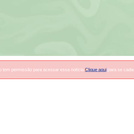
o tem permissão para acessar essa notícia
Clique aqui
para se cadas