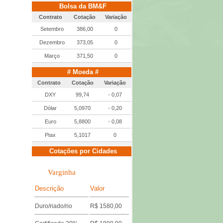
Bolsa da BM&F
Contrato
Cotação
Variação
Setembro
386,00
0
Dezembro
373,05
0
Março
371,50
0
# Moeda #
Contrato
Cotação
Variação
DXY
99,74
- 0,07
Dólar
5,0970
- 0,20
Euro
5,8800
- 0,08
Ptax
5,1017
0
Cotações por Cidades
Varginha
Descrição
Valor
Duro/riado/rio
R$ 1580,00