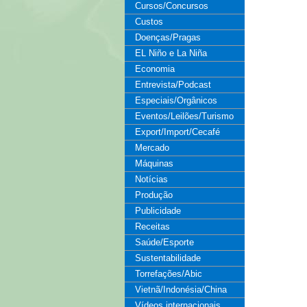
Cursos/Concursos
Custos
Doenças/Pragas
EL Niño e La Niña
Economia
Entrevista/Podcast
Especiais/Orgânicos
Eventos/Leilões/Turismo
Export/Import/Cecafé
Mercado
Máquinas
Notícias
Produção
Publicidade
Receitas
Saúde/Esporte
Sustentabilidade
Torrefações/Abic
Vietnã/Indonésia/China
Vídeos internacionais