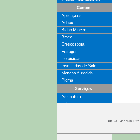
Custos
Aplicações
Adubo
Bicho Mineiro
Broca
Crescospora
Ferrugem
Herbicidas
Inseticidas de Solo
Mancha Aureolda
Ploma
Serviços
Assinatura
Fale conosco
Coluna
Publicidade
Rua Cel. Joaquim Piza,