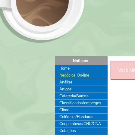
Notícias
Home
Você nã
Negócios On-line
Análise
Artigos
Cafeteria/Barista
Classificados/empregos
Clima
Colômbia/Honduras
Cooperativas/CNC/CNA
Cotações