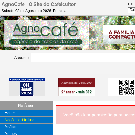
AgnoCafe - O Site do Cafeicultor
Usu
Sabado 08 de Agosto de 2026, Bom dia!
Assunto:
Notícias
Home
Você não tem permissão para acess
Negócios On-line
Análise
Artigos