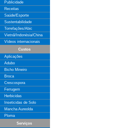
Publicidade
Receitas
Saúde/Esporte
Sustentabilidade
Torrefações/Abic
Vietnã/Indonésia/China
Vídeos internacionais
Custos
Aplicações
Adubo
Bicho Mineiro
Broca
Crescospora
Ferrugem
Herbicidas
Inseticidas de Solo
Mancha Aureolda
Ploma
Serviços