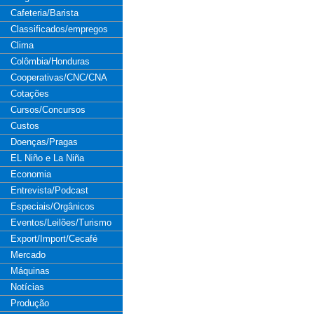
Cafeteria/Barista
Classificados/empregos
Clima
Colômbia/Honduras
Cooperativas/CNC/CNA
Cotações
Cursos/Concursos
Custos
Doenças/Pragas
EL Niño e La Niña
Economia
Entrevista/Podcast
Especiais/Orgânicos
Eventos/Leilões/Turismo
Export/Import/Cecafé
Mercado
Máquinas
Notícias
Produção