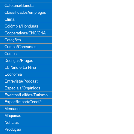
Cafeteria/Barista
Classificados/empregos
Clima
Colômbia/Honduras
Cooperativas/CNC/CNA
Cotações
Cursos/Concursos
Custos
Doenças/Pragas
EL Niño e La Niña
Economia
Entrevista/Podcast
Especiais/Orgânicos
Eventos/Leilões/Turismo
Export/Import/Cecafé
Mercado
Máquinas
Notícias
Produção