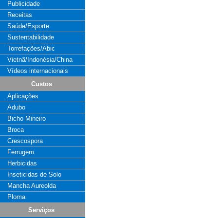
Publicidade
Receitas
Saúde/Esporte
Sustentabilidade
Torrefações/Abic
Vietnã/Indonésia/China
Vídeos internacionais
Custos
Aplicações
Adubo
Bicho Mineiro
Broca
Crescospora
Ferrugem
Herbicidas
Inseticidas de Solo
Mancha Aureolda
Ploma
Serviços