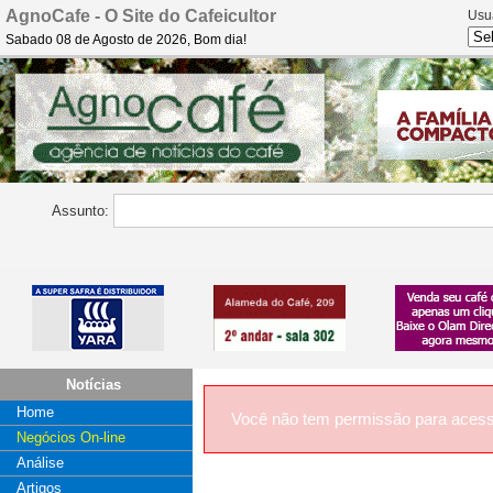
AgnoCafe - O Site do Cafeicultor
Usu
Sabado 08 de Agosto de 2026, Bom dia!
Assunto:
Notícias
Home
Você não tem permissão para acess
Negócios On-line
Análise
Artigos