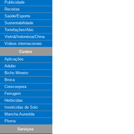
Publicidade
Receitas
Saúde/Esporte
Sustentabilidade
Torrefações/Abic
Vietnã/Indonésia/China
Vídeos internacionais
Custos
Aplicações
Adubo
Bicho Mineiro
Broca
Crescospora
Ferrugem
Herbicidas
Inseticidas de Solo
Mancha Aureolda
Ploma
Serviços