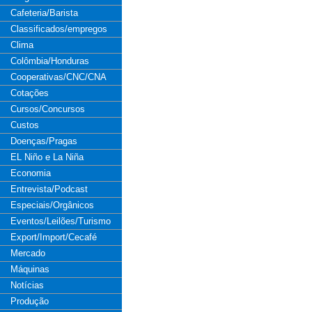
Cafeteria/Barista
Classificados/empregos
Clima
Colômbia/Honduras
Cooperativas/CNC/CNA
Cotações
Cursos/Concursos
Custos
Doenças/Pragas
EL Niño e La Niña
Economia
Entrevista/Podcast
Especiais/Orgânicos
Eventos/Leilões/Turismo
Export/Import/Cecafé
Mercado
Máquinas
Notícias
Produção