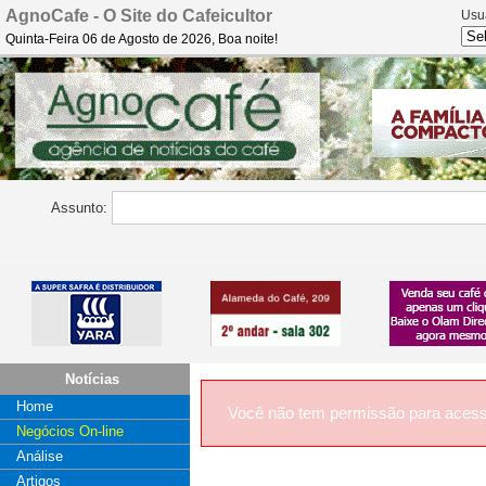
AgnoCafe - O Site do Cafeicultor
Usu
Quinta-Feira 06 de Agosto de 2026, Boa noite!
Assunto:
Notícias
Home
Você não tem permissão para acess
Negócios On-line
Análise
Artigos