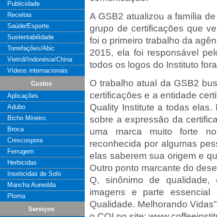
Publicidade
Receitas
A GSB2 atualizou a família de
Saúde/Esporte
grupo de certificações que v
Sustentabilidade
foi o primeiro trabalho da agênc
Torrefações/Abic
2015, ela foi responsável pe
Vietnã/Indonésia/China
todos os logos do Instituto fo
Vídeos internacionais
O trabalho atual da GSB2 busc
Custos
certificações e a entidade cer
Aplicações
Quality Institute a todas ela
Adubo
Bicho Mineiro
sobre a expressão da certific
Broca
uma marca muito forte no
Crescospora
reconhecida por algumas pes
Ferrugem
elas saberem sua origem e qu
Herbicidas
Outro ponto marcante do desen
Inseticidas de Solo
Q, sinônimo de qualidade, 
Mancha Aureolda
imagens e parte essencial
Ploma
Qualidade. Melhorando Vidas”,
Serviços
o CQI no site: www.coffeeinstit