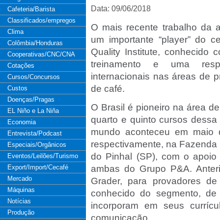
Data: 09/06/2018
Cafeteria/Barista
Classificados/empregos
O mais recente trabalho da 
Clima
um importante “player” do c
Colômbia/Honduras
Quality Institute, conhecido 
Cooperativas/CNC/CNA
treinamento e uma respei
Cotações
internacionais nas áreas de p
Cursos/Concursos
de café.
Custos
Doenças/Pragas
O Brasil é pioneiro na área d
EL Niño e La Niña
quarto e quinto cursos dessa
Economia
mundo aconteceu em maio 
Entrevista/Podcast
respectivamente, na Fazenda S
Especiais/Orgânicos
do Pinhal (SP), com o apoio
Eventos/Leilões/Turismo
Export/Import/Cecafé
ambas do Grupo P&A. Anteri
Mercado
Grader, para provadores de
Máquinas
conhecido do segmento, de 
Notícias
incorporam em seus currícu
Produção
comunicação.