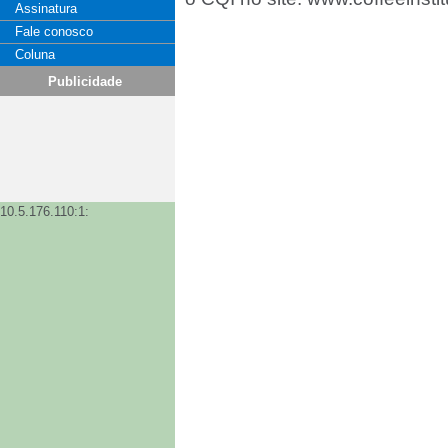
Assinatura
Fale conosco
“Esse trabalho agrega muito 
Coluna
uma instituição internaciona
Publicidade
peso. Estamos reforçando a
tanto soluções para o merca
analisa Guilherme Salata, Dir
A GSB2 (www.gsb2.com.br) é 
mercado, com clientes em 
10.5.176.110:1:
diferenciada no agronegócio
empresas e desenvolvido mai
especializada em gestão de
web design, branding, propag
how para oferecer soluções 
consultoria aprofundada sobr
café. Tem no currículo, ai
entidades internacionais e 
publicidade e design.