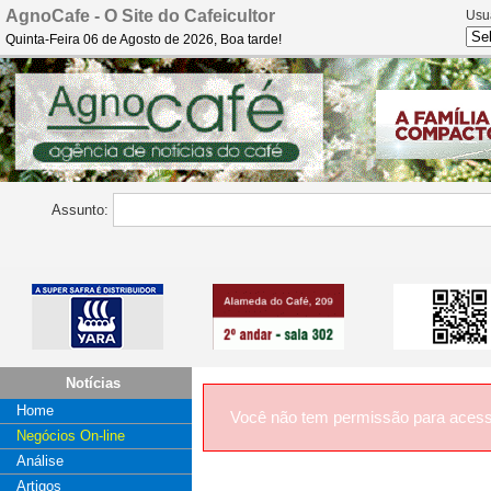
AgnoCafe - O Site do Cafeicultor
Usu
Quinta-Feira 06 de Agosto de 2026, Boa tarde!
Assunto:
Notícias
Home
Você não tem permissão para acess
Negócios On-line
Análise
Artigos