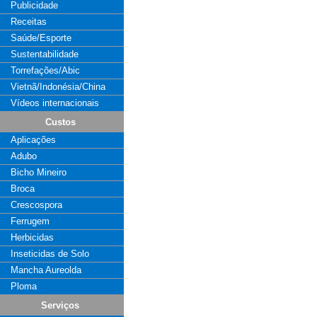
Publicidade
Receitas
Saúde/Esporte
Sustentabilidade
Torrefações/Abic
Vietnã/Indonésia/China
Vídeos internacionais
Custos
Aplicações
Adubo
Bicho Mineiro
Broca
Crescospora
Ferrugem
Herbicidas
Inseticidas de Solo
Mancha Aureolda
Ploma
Serviços