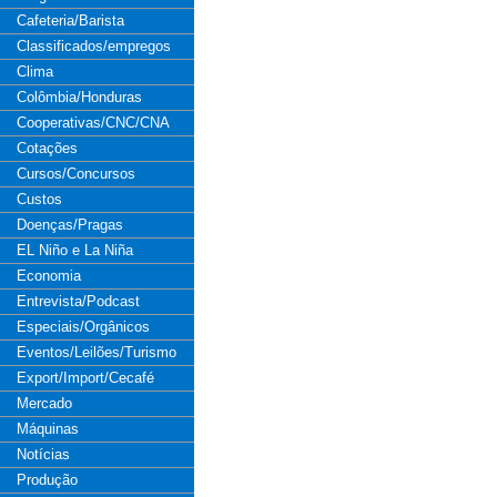
Cafeteria/Barista
Classificados/empregos
Clima
Colômbia/Honduras
Cooperativas/CNC/CNA
Cotações
Cursos/Concursos
Custos
Doenças/Pragas
EL Niño e La Niña
Economia
Entrevista/Podcast
Especiais/Orgânicos
Eventos/Leilões/Turismo
Export/Import/Cecafé
Mercado
Máquinas
Notícias
Produção