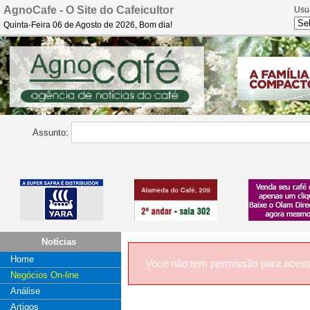
AgnoCafe - O Site do Cafeicultor
Usu
Quinta-Feira 06 de Agosto de 2026, Bom dia!
Assunto:
Notícias
Home
Você não tem permissão para acess
Negócios On-line
Análise
Artigos