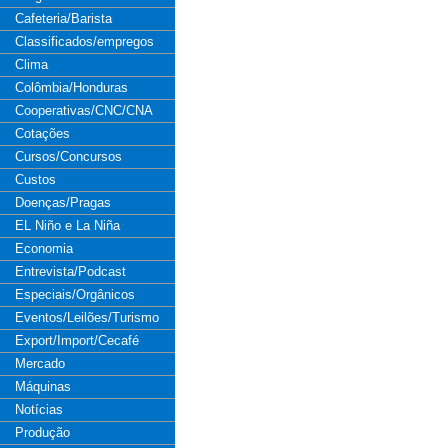
Cafeteria/Barista
Classificados/empregos
Clima
Colômbia/Honduras
Cooperativas/CNC/CNA
Cotações
Cursos/Concursos
Custos
Doenças/Pragas
EL Niño e La Niña
Economia
Entrevista/Podcast
Especiais/Orgânicos
Eventos/Leilões/Turismo
Export/Import/Cecafé
Mercado
Máquinas
Notícias
Produção