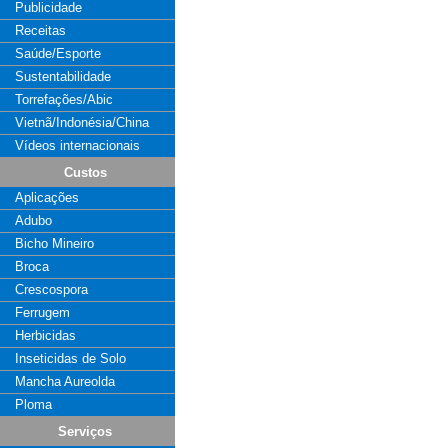
Publicidade
Receitas
Saúde/Esporte
Sustentabilidade
Torrefações/Abic
Vietnã/Indonésia/China
Vídeos internacionais
Custos
Aplicações
Adubo
Bicho Mineiro
Broca
Crescospora
Ferrugem
Herbicidas
Inseticidas de Solo
Mancha Aureolda
Ploma
Serviços