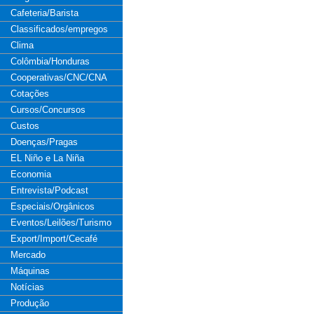
Cafeteria/Barista
Classificados/empregos
Clima
Colômbia/Honduras
Cooperativas/CNC/CNA
Cotações
Cursos/Concursos
Custos
Doenças/Pragas
EL Niño e La Niña
Economia
Entrevista/Podcast
Especiais/Orgânicos
Eventos/Leilões/Turismo
Export/Import/Cecafé
Mercado
Máquinas
Notícias
Produção