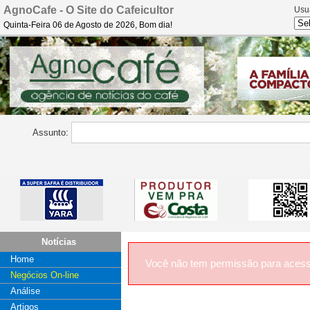
AgnoCafe - O Site do Cafeicultor
Usu
Quinta-Feira 06 de Agosto de 2026, Bom dia!
Assunto:
Notícias
Home
Você não tem permissão para acess
Negócios On-line
Análise
Artigos