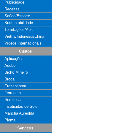
Publicidade
Receitas
Saúde/Esporte
Sustentabilidade
Torrefações/Abic
Vietnã/Indonésia/China
Vídeos internacionais
Custos
Aplicações
Adubo
Bicho Mineiro
Broca
Crescospora
Ferrugem
Herbicidas
Inseticidas de Solo
Mancha Aureolda
Ploma
Serviços